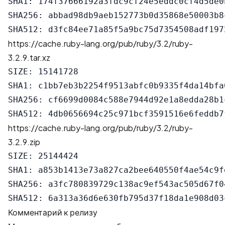
SHA1: 174f37666192a3fdc9cf24e5eddc0cf4d5de0b
SHA256: abbad98db9aeb152773b0d35868e50003b8
https://cache.ruby-lang.org/pub/ruby/3.2/ruby-
3.2.9.tar.xz
SIZE: 15141728

SHA1: c1bb7eb3b2254f9513abfc0b9335f4da14bfa0
SHA256: cf6699d0084c588e7944d92e1a8edda28b1
https://cache.ruby-lang.org/pub/ruby/3.2/ruby-
3.2.9.zip
SIZE: 25144424

SHA1: a853b1413e73a827ca2bee640550f4ae54c9fe
SHA256: a3fc780839729c138ac9ef543ac505d67f0
Комментарий к релизу