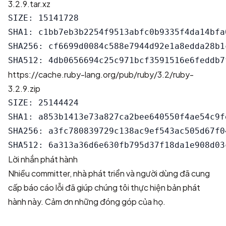
3.2.9.tar.xz
SIZE: 15141728

SHA1: c1bb7eb3b2254f9513abfc0b9335f4da14bfa0
SHA256: cf6699d0084c588e7944d92e1a8edda28b1
https://cache.ruby-lang.org/pub/ruby/3.2/ruby-
3.2.9.zip
SIZE: 25144424

SHA1: a853b1413e73a827ca2bee640550f4ae54c9fe
SHA256: a3fc780839729c138ac9ef543ac505d67f0
Lời nhắn phát hành
Nhiều committer, nhà phát triển và người dùng đã cung
cấp báo cáo lỗi đã giúp chúng tôi thực hiện bản phát
hành này. Cảm ơn những đóng góp của họ.