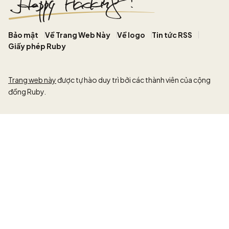
Bảo mật
Về Trang Web Này
Về logo
Tin tức RSS
Giấy phép Ruby
Trang web này
được tự hào duy trì bởi các thành viên của cộng
đồng Ruby.