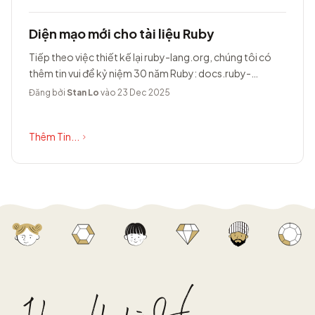
Diện mạo mới cho tài liệu Ruby
Tiếp theo việc thiết kế lại ruby-lang.org, chúng tôi có
thêm tin vui để kỷ niệm 30 năm Ruby: docs.ruby-
lang.org có diện mạo hoàn toàn...
Đăng bởi
Stan Lo
vào 23 Dec 2025
Thêm Tin...