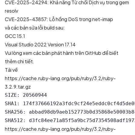
CVE-2025-24294: Khả năng Từ chối Dịch vụ trong gem
resolv
CVE-2025-43857: Lỗ hổng DoS trong net-imap
và các bản sửa lỗi build sau:
GCC 15.1
Visual Studio 2022 Version 17.14
Vui lòng xem
các bản phát hành trên GitHub
để biết
thêm chi tiết.
Tải về
https://cache.ruby-lang.org/pub/ruby/3.2/ruby-
3.2.9.tar.gz
SIZE: 20560944

SHA1: 174f37666192a3fdc9cf24e5eddc0cf4d5de0b
SHA256: abbad98db9aeb152773b0d35868e50003b8
https://cache.ruby-lang.org/pub/ruby/3.2/ruby-