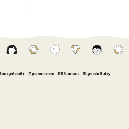
Про цей сайт
Про логотип
RSS новин
Ліцензія Ruby