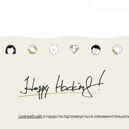
Цей вебсайт
з гордістю підтримується членами спільноти