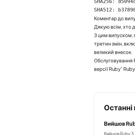
SHA256: d5094
Коментар до вип
Дякую всім, хто 
З цим випуском, 
третин змін, вкл
великий внесок.
Обслуговування R
версії Ruby”
Ruby
Останні
Вийшов Rub
Вийшов Ruby 3.