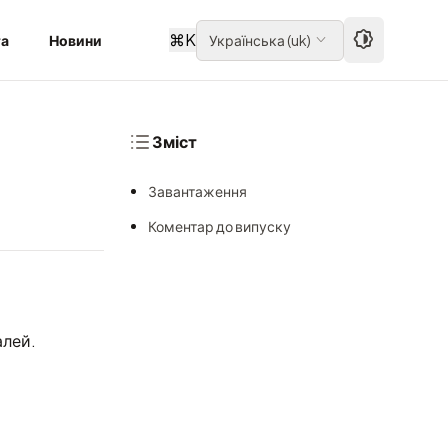
⌘
K
та
Новини
Українська
(
uk
)
Зміст
Завантаження
Коментар до випуску
алей.