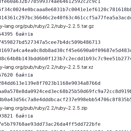
3fe60a632b778599374ae64612592c2c9c1

6f34c0024e0bcaaa8e6831b7c0041e1ef6120c781618b8
y-lang.org/pub/ruby/2.2/ruby-2.2.5.tar.gz
4395 байтів

7459827bd527347a5cee7b4dc509b486713

31697a4ca4ea0c8db8ad30cf45e6690a0f09687e5d483c
y-lang.org/pub/ruby/2.2/ruby-2.2.5.tar.xz
7620 байтів

284dd613e139e8f7023b1168e9034a8766d

aa0a578e8da0924ced3ec68b25b50d69fc9a72cc8d919b
y-lang.org/pub/ruby/2.2/ruby-2.2.5.zip
3821 байтів

7e5b79768ae93dd73ac26da4ff5dd722bfe
