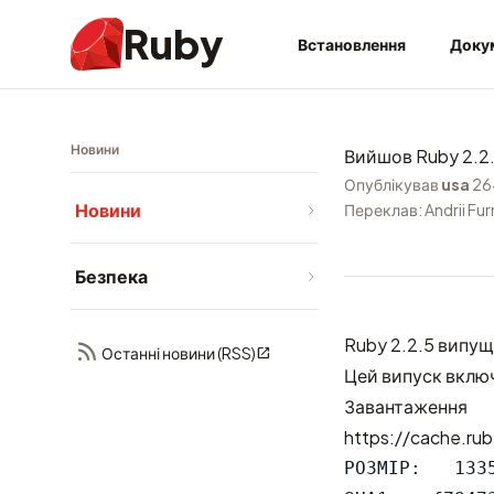
Ruby
Встановлення
Доку
Новини
Вийшов Ruby 2.2
Опублікував
usa
26
Новини
Переклав: Andrii Fu
Безпека
Ruby 2.2.5 випущ
Останні новини (RSS)
Цей випуск вклю
Завантаження
https://cache.rub
РОЗМІР:   1335