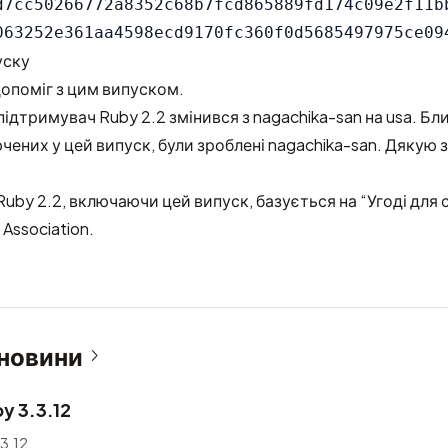
d7cc50266772a8352c68b7fcd865889fd174c09e2f11bb
уску
допоміг з цим випуском.
підтримувач Ruby 2.2 змінився з nagachika-san на usa. Бл
ючених у цей випуск, були зроблені nagachika-san. Дякую 
uby 2.2, включаючи цей випуск, базується на “Угоді для 
 Association
.
 новини
y 3.3.12
3.12.