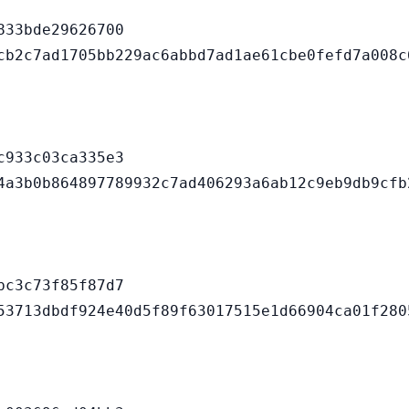
33bde29626700

933c03ca335e3

c3c73f85f87d7
