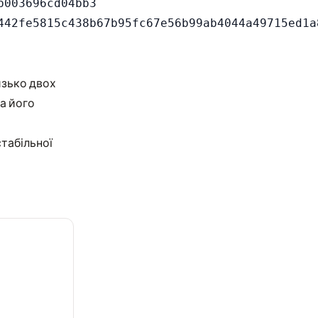
003696cd04bb3

изько двох
за його
стабільної