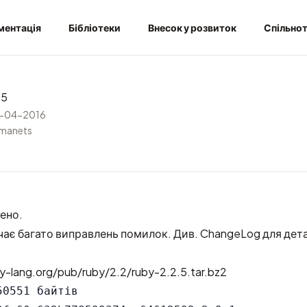
ментація
Бібліотеки
Внесок у розвиток
Спільно
.5
-04-2016
rmanets
ено.
чає багато виправлень помилок. Див.
ChangeLog
для дет
y-lang.org/pub/ruby/2.2/ruby-2.2.5.tar.bz2
0551 байтів
