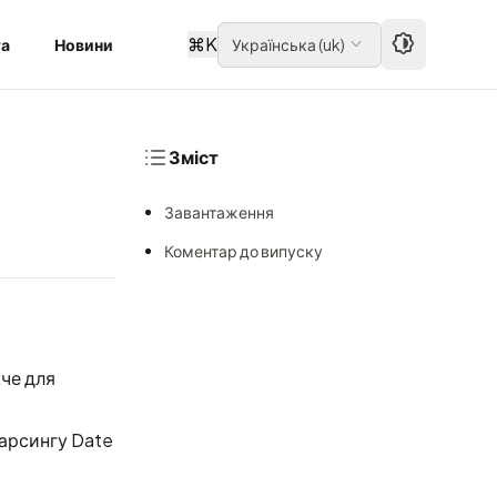
⌘
K
та
Новини
Українська
(
uk
)
Зміст
Завантаження
Коментар до випуску
че для
парсингу Date