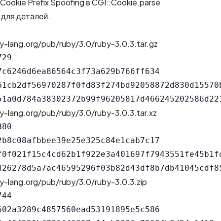
ookie Prefix Spoofing в CGI::Cookie.parse
для деталей.
y-lang.org/pub/ruby/3.0/ruby-3.0.3.tar.gz
29

7c6246d6ea86564c3f73a629b766ff634

61cb2df56970287f0fd83f274bd92058872d830d15570b
y-lang.org/pub/ruby/3.0/ruby-3.0.3.tar.xz
80

2b8c08afbbee39e25e325c84e1cab7c17

f0f021f15c4cd62b1f922e3a401697f7943551fe45b1fd
y-lang.org/pub/ruby/3.0/ruby-3.0.3.zip
44

602a3289c4857560ead53191895e5c586
