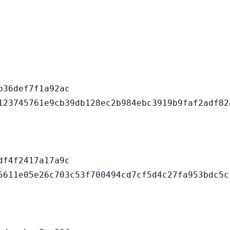
36def7f1a92ac

f4f2417a17a9c
