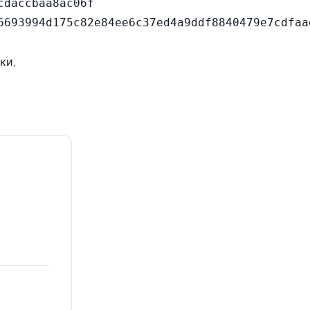
daccbaa8ac06f

ки,