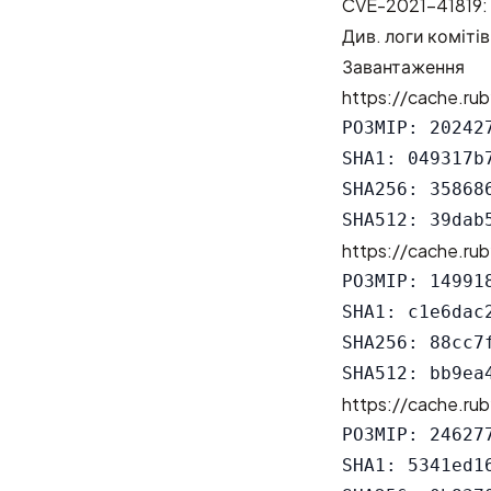
CVE-2021-41819: C
Див.
логи комітів
Завантаження
https://cache.rub
РОЗМІР: 202427
SHA1: 049317b
SHA256: 35868
https://cache.rub
РОЗМІР: 149918
SHA1: c1e6dac
SHA256: 88cc7
https://cache.rub
РОЗМІР: 246277
SHA1: 5341ed1