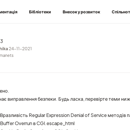
ментація
Бібліотеки
Внесок у розвиток
Спільно
.3
hika
24-11-2021
rmanets
ено.
ає виправлення безпеки. Будь ласка, перевірте теми ниж
разливість Regular Expression Denial of Service методів 
Buffer Overrun в CGI.escape_html