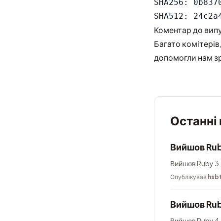
SHA256: 0b837
Коментар до вип
Багато комітерів,
допомогли нам зр
Останні
Вийшов Rub
Вийшов Ruby 3.
Опублікував
hsb
Вийшов Rub
Вийшов Ruby 4.