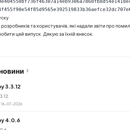
0e404550bf736f46307a14eb9306a7868fb8d54e1418ec
уску
 розробників та користувачів, які надали звіти про помил
обити цей випуск. Дякую за їхній внесок.
 новини
y 3.3.12
3.12.
t
16-07-2026
y 4.0.6
0.6.