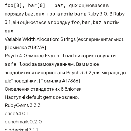
оцінювався в
foo[0], bar[0] = baz, qux
порядку
,
,
, а потім
в Ruby 3.0. В Ruby
baz
qux
foo
bar
3.1, він оцінюється в порядку
,
,
, а потім
foo
bar
baz
.
qux
Variable Width Allocation: Strings (експериментально).
[Помилка #18239]
Psych 4.0 змінює
використовувати
Psych.load
за замовчуванням. Вам може
safe_load
знадобитися використати Psych 3.3.2 для міграції до
цієї поведінки.
[Помилка #17866]
Оновлення стандартних бібліотек
Наступні default gems оновлено.
RubyGems 3.3.3
base64 0.1.1
benchmark 0.2.0
bigdecimal 3.1.1