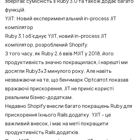
зберігає сумісність з Ruby 3.0 та також додає багато
функцій.
YJIT: Новий експериментальний in-process JIT
компілятор
Ruby 3.1 об’єднує YJIT, новий in-process JIT
компілятор, розроблений Shopify.
З того часу, як
Ruby 2.6 ввів MJIT у 2018
, його
продуктивність значно покращилася, і нарешті
ми
досягли Ruby3x3 минулого року
. Але навіть
незважаючи на те, що бенчмарк Optcarrot показав
вражаючі прискорення, JIT не приніс користі
реальним бізнес-додаткам.
Недавно Shopify внесли багато покращень Ruby для
прискорення їхнього Rails додатку. YJIT - це
важливий внесок, і має на меті покращити
продуктивність Rails додатків.