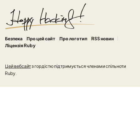
Безпека
Про цей сайт
Про логотип
RSS новин
Ліцензія Ruby
Цей вебсайт
з гордістю підтримується членами спільноти
Ruby.