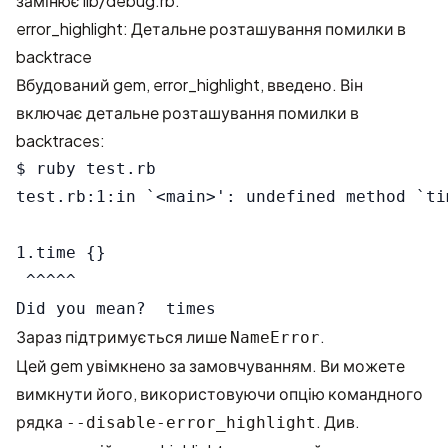
замінює lib/debug.rb.
error_highlight: Детальне розташування помилки в
backtrace
Вбудований gem, error_highlight, введено. Він
включає детальне розташування помилки в
backtraces:
$ ruby test.rb

test.rb:1:in `<main>': undefined method `ti
1.time {}

 ^^^^^

Зараз підтримується лише
.
NameError
Цей gem увімкнено за замовчуванням. Ви можете
вимкнути його, використовуючи опцію командного
рядка
. Див.
--disable-error_highlight