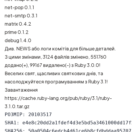
net-pop 0.1.1
net-smtp 0.3.1
matrix 0.4.2
prime 0.1.2
debug 1.4.0
Див.
NEWS
або
логи комітів
для більше деталей.
З цими змінами,
3124 файлів змінено, 551760
додано(+), 99167 видалено(-)
з Ruby 3.0.0!
Веселих свят, щасливих святкових днів, та
насолоджуйтеся програмуванням з Ruby 3.1!
Завантаження
https://cache.ruby-lang.org/pub/ruby/3.1/ruby-
3.1.0.tar.gz
РОЗМІР: 20103517

SHA1: e4e8c20dd2a1fdef4d3e5bd5a3461000dd17f2
SHA256: 50a0504c6edcb4d61ce6b8cfdbddaa95707