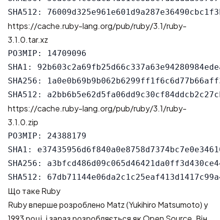
https://cache.ruby-lang.org/pub/ruby/3.1/ruby-
3.1.0.tar.xz
РОЗМІР: 14709096

SHA1: 92b603c2a69fb25d66c337a63e94280984edea
SHA256: 1a0e0b69b9b062b6299ff1f6c6d77b66aff
https://cache.ruby-lang.org/pub/ruby/3.1/ruby-
3.1.0.zip
РОЗМІР: 24388179

SHA1: e37435956d6f840a0e8758d7374bc7e0e34610
SHA256: a3bfcd486d09c065d46421da0ff3d430ce4
Що таке Ruby
Ruby вперше розроблено Matz (Yukihiro Matsumoto) у
1993 році, і зараз розробляється як Open Source. Він