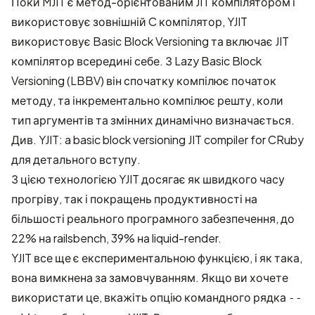
Поки MJIT є метод-орієнтованим JIT компілятором і
використовує зовнішній C компілятор, YJIT
використовує Basic Block Versioning та включає JIT
компілятор всередині себе. З Lazy Basic Block
Versioning (LBBV) він спочатку компілює початок
методу, та інкрементально компілює решту, коли
тип аргументів та змінних динамічно визначається.
Див.
YJIT: a basic block versioning JIT compiler for CRuby
для детального вступу.
З цією технологією YJIT досягає як швидкого часу
прогріву, так і покращень продуктивності на
більшості реального програмного забезпечення, до
22% на railsbench, 39% на liquid-render.
YJIT все ще є експериментальною функцією, і як така,
вона вимкнена за замовчуванням. Якщо ви хочете
використати це, вкажіть опцію командного рядка
--