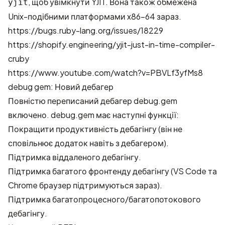
, щоб увімкнути YJIT. Вона також обмежена
yjit
Unix-подібними платформами x86-64 зараз.
https://bugs.ruby-lang.org/issues/18229
https://shopify.engineering/yjit-just-in-time-compiler-
cruby
https://www.youtube.com/watch?v=PBVLf3yfMs8
debug gem: Новий дебагер
Повністю переписаний дебагер
debug.gem
включено. debug.gem має наступні функції:
Покращити продуктивність дебагінгу (він не
сповільнює додаток навіть з дебагером).
Підтримка віддаленого дебагінгу.
Підтримка багатого фронтенду дебагінгу (VS Code та
Chrome браузер підтримуються зараз).
Підтримка багатопроцесного/багатопотокового
дебагінгу.