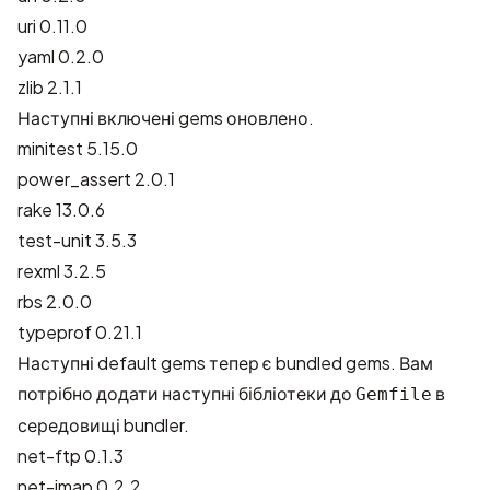
uri 0.11.0
yaml 0.2.0
zlib 2.1.1
Наступні включені gems оновлено.
minitest 5.15.0
power_assert 2.0.1
rake 13.0.6
test-unit 3.5.3
rexml 3.2.5
rbs 2.0.0
typeprof 0.21.1
Наступні default gems тепер є bundled gems. Вам
потрібно додати наступні бібліотеки до
в
Gemfile
середовищі bundler.
net-ftp 0.1.3
net-imap 0.2.2