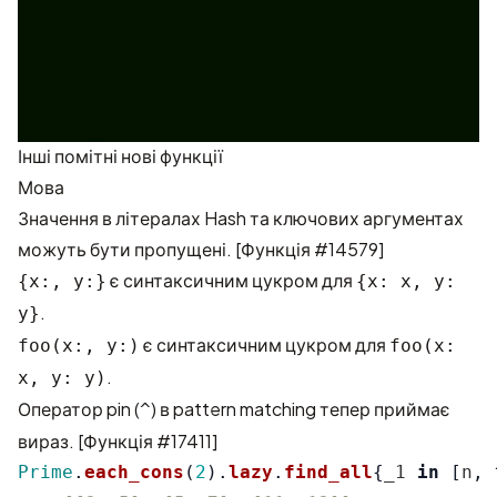
Інші помітні нові функції
Мова
Значення в літералах Hash та ключових аргументах
можуть бути пропущені.
[Функція #14579]
є синтаксичним цукром для
{x:, y:}
{x: x, y:
.
y}
є синтаксичним цукром для
foo(x:, y:)
foo(x:
.
x, y: y)
Оператор pin (
) в pattern matching тепер приймає
^
вираз.
[Функція #17411]
Prime
.
each_cons
(
2
).
lazy
.
find_all
{
_1
in
[
n
,