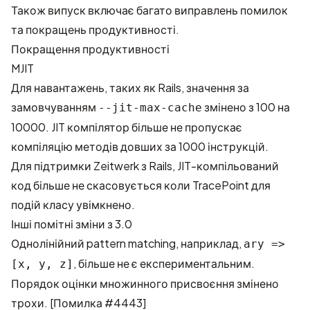
Також випуск включає багато виправлень помилок
та покращень продуктивності.
Покращення продуктивності
MJIT
Для навантажень, таких як Rails, значення за
замовчуванням
змінено з 100 на
--jit-max-cache
10000. JIT компілятор більше не пропускає
компіляцію методів довших за 1000 інструкцій.
Для підтримки Zeitwerk з Rails, JIT-компільований
код більше не скасовується коли TracePoint для
подій класу увімкнено.
Інші помітні зміни з 3.0
Однолінійний pattern matching, наприклад,
ary =>
, більше не є експериментальним.
[x, y, z]
Порядок оцінки множинного присвоєння змінено
трохи.
[Помилка #4443]