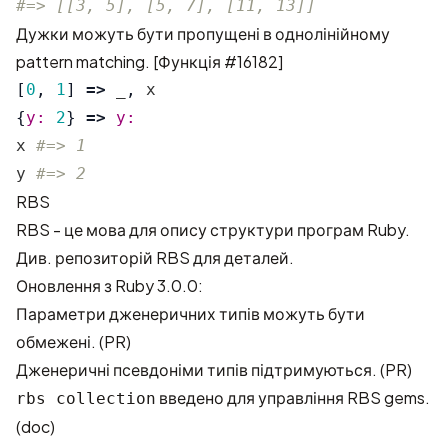
#=> [[3, 5], [5, 7], [11, 13]]
Дужки можуть бути пропущені в однолінійному
pattern matching.
[Функція #16182]
[
0
,
1
]
=>
_
,
x
{
y: 
2
}
=>
x
#=> 1
y
#=> 2
RBS
RBS - це мова для опису структури програм Ruby.
Див.
репозиторій RBS
для деталей.
Оновлення з Ruby 3.0.0:
Параметри дженеричних типів можуть бути
обмежені. (
PR
)
Дженеричні псевдоніми типів підтримуються. (
PR
)
введено для управління RBS gems.
rbs collection
(
doc
)