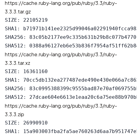
https://cache.ruby-lang.org/pub/ruby/3.3/ruby-
3.3.3.tar.gz
SIZE: 22105219

SHA1: b71971b141ee2325d99046a02291940fcca983
SHA256: 83c05b2177ee9c335b631b29b8c077b4770
https://cache.ruby-lang.org/pub/ruby/3.3/ruby-
3.3.3.tar.xz
SIZE: 16361160

SHA1: 70cc5db132ea277487ede490e430e066a7c862
SHA256: 83c0995388399c9555bad87e70af069755b
https://cache.ruby-lang.org/pub/ruby/3.3/ruby-
3.3.3.zip
SIZE: 26990910

SHA1: 15a903003fba2fa5ae760263d6aa7b951747e5