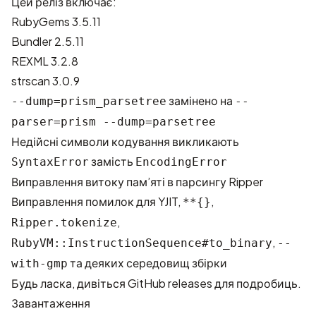
Цей реліз включає:
RubyGems 3.5.11
Bundler 2.5.11
REXML 3.2.8
strscan 3.0.9
замінено на
--dump=prism_parsetree
--
parser=prism --dump=parsetree
Недійсні символи кодування викликають
замість
SyntaxError
EncodingError
Виправлення витоку пам’яті в парсингу Ripper
Виправлення помилок для YJIT,
,
**{}
,
Ripper.tokenize
,
RubyVM::InstructionSequence#to_binary
--
та деяких середовищ збірки
with-gmp
Будь ласка, дивіться
GitHub releases
для подробиць.
Завантаження