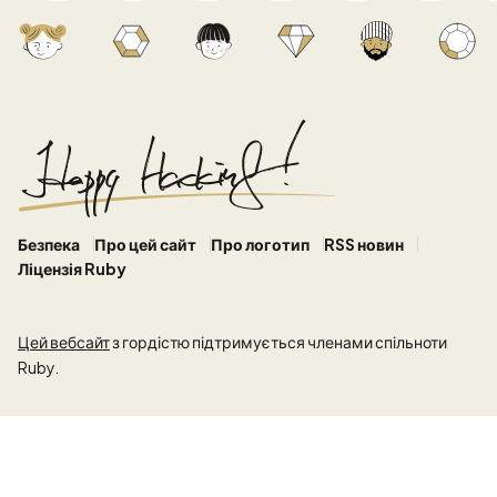
Безпека
Про цей сайт
Про логотип
RSS новин
Ліцензія Ruby
Цей вебсайт
з гордістю підтримується членами спільноти
Ruby.