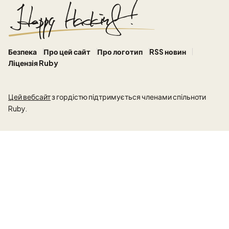
Безпека
Про цей сайт
Про логотип
RSS новин
Ліцензія Ruby
Цей вебсайт
з гордістю підтримується членами спільноти
Ruby.