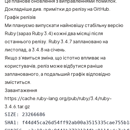
Це планове оновлення з виправленнями помилок.
Докладніше див.
примітки до релізу на GitHub
.
Графік релізів
Ми плануємо випускати найновішу стабільну версію
Ruby (зараз Ruby 3.4) кожні два місяці після
останнього релізу. Ruby 3.4.7 заплановано на
листопад, а 3.4.8 на січень.
Якщо з’явиться зміна, що істотно впливає на
користувачів, реліз може відбутися раніше
запланованого, а подальший графік відповідно
зміститься.
Завантаження
https://cache.ruby-lang.org/pub/ruby/3.4/ruby-
3.4.6.tar.gz
SIZE: 23266686

SHA1: f44d45ca26d54ff92ab00a3515335cae755b18