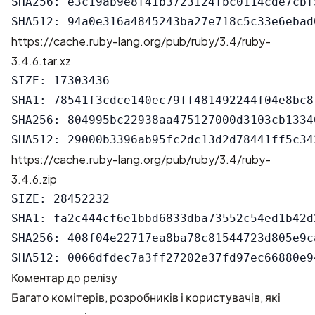
SHA256: e3c19ab9e8f41b3723124fbc0114cde7cbf
https://cache.ruby-lang.org/pub/ruby/3.4/ruby-
3.4.6.tar.xz
SIZE: 17303436

SHA1: 78541f3cdce140ec79ff481492244f04e8bc8f
SHA256: 804995bc22938aa475127000d3103cb1334
https://cache.ruby-lang.org/pub/ruby/3.4/ruby-
3.4.6.zip
SIZE: 28452232

SHA1: fa2c444cf6e1bbd6833dba73552c54ed1b42d2
SHA256: 408f04e22717ea8ba78c81544723d805e9c
Коментар до релізу
Багато комітерів, розробників і користувачів, які