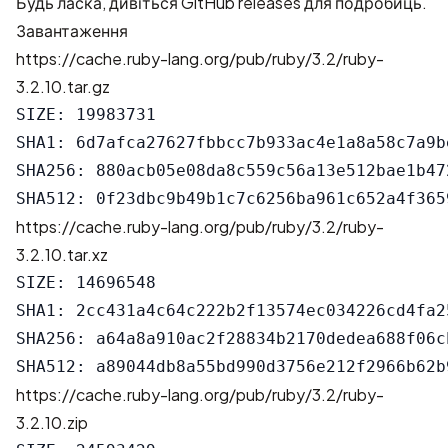
Будь ласка, дивіться
GitHub releases
для подробиць.
Завантаження
https://cache.ruby-lang.org/pub/ruby/3.2/ruby-
3.2.10.tar.gz
SIZE: 19983731

SHA1: 6d7afca27627fbbcc7b933ac4e1a8a58c7a9be
SHA256: 880acb05e08da8c559c56a13e512bae1b47
https://cache.ruby-lang.org/pub/ruby/3.2/ruby-
3.2.10.tar.xz
SIZE: 14696548

SHA1: 2cc431a4c64c222b2f13574ec034226cd4fa25
SHA256: a64a8a910ac2f28834b2170dedea688f06c
https://cache.ruby-lang.org/pub/ruby/3.2/ruby-
3.2.10.zip