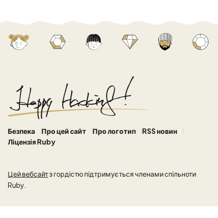
Безпека
Про цей сайт
Про логотип
RSS новин
Ліцензія Ruby
Цей вебсайт
з гордістю підтримується членами спільноти
Ruby.