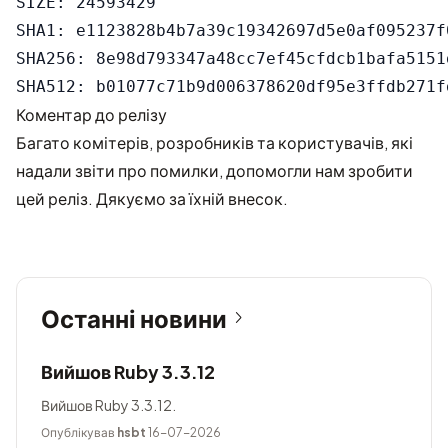
SIZE: 24593429

SHA1: e1123828b4b7a39c19342697d5e0af095237f0
SHA256: 8e98d793347a48cc7ef45cfdcb1bafa5151
Коментар до релізу
Багато комітерів, розробників та користувачів, які
надали звіти про помилки, допомогли нам зробити
цей реліз. Дякуємо за їхній внесок.
Останні новини
Вийшов Ruby 3.3.12
Вийшов Ruby 3.3.12.
Опублікував
hsbt
16-07-2026