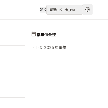
⌘
K
繁體中文
(
zh_tw
)
按年份彙整
回到 2025 年彙整