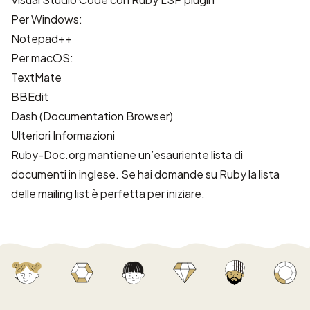
Per Windows:
Notepad++
Per macOS:
TextMate
BBEdit
Dash
(Documentation Browser)
Ulteriori Informazioni
Ruby-Doc.org
mantiene un’esauriente lista di
documenti in inglese. Se hai domande su Ruby la lista
delle
mailing list
è perfetta per iniziare.