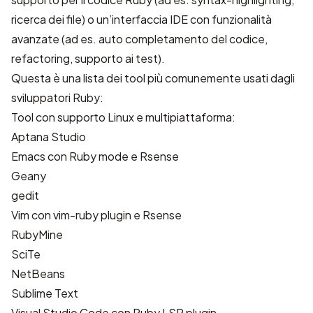
ricerca dei file) o un’interfaccia IDE con funzionalità
avanzate (ad es. auto completamento del codice,
refactoring, supporto ai test).
Questa è una lista dei tool più comunemente usati dagli
sviluppatori Ruby:
Tool con supporto Linux e multipiattaforma:
Aptana Studio
Emacs
con
Ruby mode
e
Rsense
Geany
gedit
Vim
con
vim-ruby
plugin e
Rsense
RubyMine
SciTe
NetBeans
Sublime Text
Visual Studio Code
con
Ruby LSP
plugin