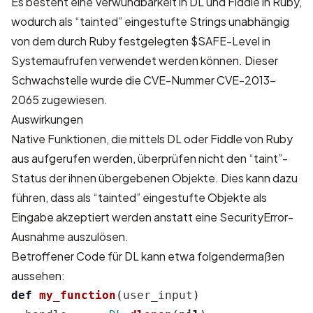
Es besteht eine Verwundbarkeit in DL und Fiddle in Ruby,
wodurch als “tainted” eingestufte Strings unabhängig
von dem durch Ruby festgelegten $SAFE-Level in
Systemaufrufen verwendet werden können. Dieser
Schwachstelle wurde die CVE-Nummer CVE-2013-
2065 zugewiesen.
Auswirkungen
Native Funktionen, die mittels DL oder Fiddle von Ruby
aus aufgerufen werden, überprüfen nicht den “taint”-
Status der ihnen übergebenen Objekte. Dies kann dazu
führen, dass als “tainted” eingestufte Objekte als
Eingabe akzeptiert werden anstatt eine SecurityError-
Ausnahme auszulösen.
Betroffener Code für DL kann etwa folgendermaßen
aussehen:
def
my_function
(
user_input
)