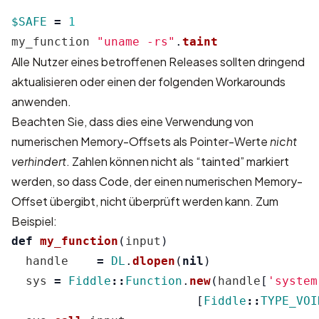
$SAFE
=
1
my_function
"uname -rs"
.
taint
Alle Nutzer eines betroffenen Releases sollten dringend
aktualisieren oder einen der folgenden Workarounds
anwenden.
Beachten Sie, dass dies eine Verwendung von
numerischen Memory-Offsets als Pointer-Werte
nicht
verhindert
. Zahlen können nicht als “tainted” markiert
werden, so dass Code, der einen numerischen Memory-
Offset übergibt, nicht überprüft werden kann. Zum
Beispiel:
def
my_function
(
input
)
handle
=
DL
.
dlopen
(
nil
)
sys
=
Fiddle
::
Function
.
new
(
handle
[
'system
[
Fiddle
::
TYPE_VOI