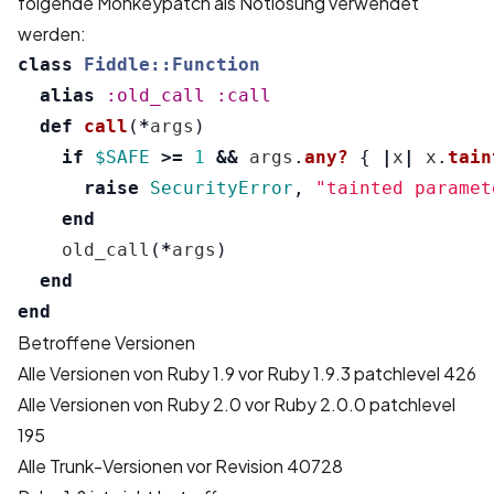
folgende Monkeypatch als Notlösung verwendet
werden:
class
Fiddle::Function
alias
:old_call
:call
def
call
(
*
args
)
if
$SAFE
>=
1
&&
args
.
any?
{
|
x
|
x
.
tain
raise
SecurityError
,
"tainted paramet
end
old_call
(
*
args
)
end
end
Betroffene Versionen
Alle Versionen von Ruby 1.9 vor Ruby 1.9.3 patchlevel 426
Alle Versionen von Ruby 2.0 vor Ruby 2.0.0 patchlevel
195
Alle Trunk-Versionen vor Revision 40728