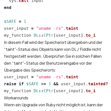
sys
.
call
input
end
$SAFE
=
1
user_input
=
"uname -rs"
.
taint
my_function
DL
::
CPtr
[
user_input
].
to_i
In diesem Fall wird der Speicherort übergeben und der
“taint”-Status des Objekts kann von DL / Fiddle nicht
festgestellt werden. Überprüfen Sie in solchen Fällen
den “taint”-Status der Benutzereingabe vor der
Übergabe des Speicherorts:
user_input
=
"uname -rs"
.
taint
raise
if
$SAFE
>=
1
&&
user_input
.
tainted?
my_function
DL
::
CPtr
[
user_input
].
to_i
Workarounds
Wenn ein Upgrade von Ruby nicht möglich ist, kann der