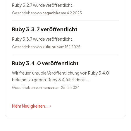
Ruby 3.2.7 wurde veröffentlicht.
Geschrieben von
nagachika
am 4.2.2025
Ruby 3.3.7 veröffentlicht
Ruby 3.3.7 wurde veröffentlicht.
Geschrieben von
k0kubun
am 15.1.2025
Ruby 3.4.0 veröffentlicht
Wir freuen uns, die Veröffentlichung von Ruby 3.4.0
bekannt zu geben. Ruby 3.4 führt den it-
Blockparameter ein, ändert Prism zum Standardparser,
Geschrieben von
naruse
am 25.12.2024
bietet Happy Eyeballs Version...
Mehr Neuigkeiten...