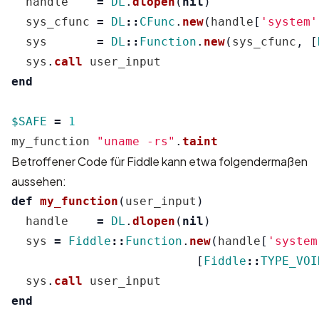
handle
=
DL
.
dlopen
(
nil
)
sys_cfunc
=
DL
::
CFunc
.
new
(
handle
[
'system'
sys
=
DL
::
Function
.
new
(
sys_cfunc
,
[
sys
.
call
user_input
end
$SAFE
=
1
my_function
"uname -rs"
.
taint
Betroffener Code für Fiddle kann etwa folgendermaßen
aussehen:
def
my_function
(
user_input
)
handle
=
DL
.
dlopen
(
nil
)
sys
=
Fiddle
::
Function
.
new
(
handle
[
'system
[
Fiddle
::
TYPE_VOI
sys
.
call
user_input
end