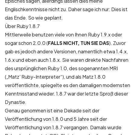
Episches sagen, allerdings lassen dies meine
Englischkenntnisse nicht zu. Daher sage ich nur: Dies ist
das Ende.
So wie geplant
.
Über Ruby 1.8.7
Mittlerweile benutzen viele von Ihnen Ruby 1.9.x oder
sogar schon 2.0.0 (
FALLS NICHT, TUN SIE DAS
). Zuvor
gab es jedoch andere Versionen, namentlich etwa 1.4.x,
1.6.x und eben auch 1.8.x. Sie waren direkte Nachfahren
des ursprünglichen Ruby 1.0, des sogenannten MRI
(„Matz’ Ruby-Interpreter“), und als Matz 1.8.0
veröffentlichte, spiegelte es den damaligen modernsten
Kenntnisstand wieder. 1.8.7 war der letzte Sproß dieser
Dynastie.
Genau genommen ist eine Dekade seit der
Veröffentlichung von 1.8.0 und 5 Jahre seit der
Veröffentlichung von 1.8.7 vergangen. Damals wurde