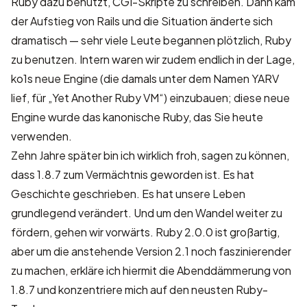
Ruby dazu benutzt, CGI-Skripte zu schreiben. Dann kam
der Aufstieg von Rails und die Situation änderte sich
dramatisch — sehr viele Leute begannen plötzlich, Ruby
zu benutzen. Intern waren wir zudem endlich in der Lage,
ko1s neue Engine (die damals unter dem Namen YARV
lief, für „Yet Another Ruby VM“) einzubauen; diese neue
Engine wurde das kanonische Ruby, das Sie heute
verwenden.
Zehn Jahre später bin ich wirklich froh, sagen zu können,
dass 1.8.7 zum Vermächtnis geworden ist. Es hat
Geschichte geschrieben. Es hat unsere Leben
grundlegend verändert. Und um den Wandel weiter zu
fördern, gehen wir vorwärts. Ruby 2.0.0 ist großartig,
aber um die anstehende Version 2.1 noch faszinierender
zu machen, erkläre ich hiermit die Abenddämmerung von
1.8.7 und konzentriere mich auf den neusten Ruby-