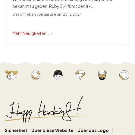
bekannt zu geben. Ruby 3.4 führt den it-
Blockparameter ein, ändert Prism zum Standardparser,
Geschrieben von
naruse
am 25.12.2024
bietet Happy Eyeballs Version...
Mehr Neuigkeiten...
Sicherheit
Über diese Website
Über das Logo