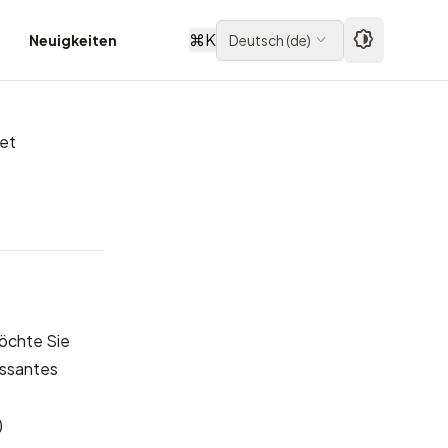
⌘
K
Neuigkeiten
Deutsch
(
de
)
et
öchte Sie
essantes
)