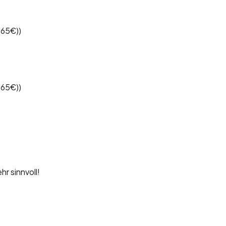
365€))
365€))
r sinnvoll!