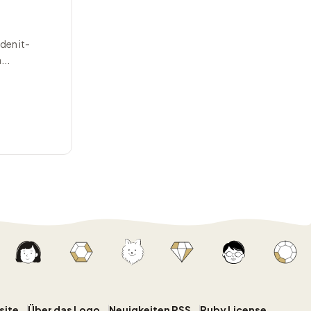
den it-
...
site
Über das Logo
Neuigkeiten RSS
Ruby License