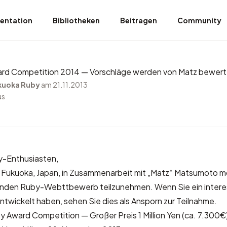
entation
Bibliotheken
Beitragen
Community
rd Competition 2014 — Vorschläge werden von Matz bewert
kuoka Ruby
am 21.11.2013
us
y-Enthusiasten,
 Fukuoka, Japan, in Zusammenarbeit mit „Matz“ Matsumoto m
genden Ruby-Webttbewerb teilzunehmen. Wenn Sie ein inter
wickelt haben, sehen Sie dies als Ansporn zur Teilnahme.
 Award Competition — Großer Preis 1 Million Yen (ca. 7.300€