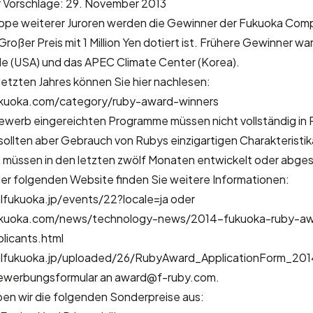
 Vorschläge: 29. November 2013
ppe weiterer Juroren werden die Gewinner der Fukuoka Comp
roßer Preis mit 1 Million Yen dotiert ist. Frühere Gewinner wa
 (USA) und das APEC Climate Center (Korea).
etzten Jahres können Sie hier nachlesen:
kuoka.com/category/ruby-award-winners
ewerb eingereichten Programme müssen nicht vollständig in
 sollten aber Gebrauch von Rubys einzigartigen Charakteristi
 müssen in den letzten zwölf Monaten entwickelt oder abge
der folgenden Website finden Sie weitere Informationen:
lfukuoka.jp/events/22?locale=ja
oder
kuoka.com/news/technology-news/2014-fukuoka-ruby-aw
plicants.html
alfukuoka.jp/uploaded/26/RubyAward_ApplicationForm_20
ewerbungsformular an
award@f-ruby.com
.
ben wir die folgenden Sonderpreise aus: