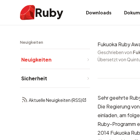
Ruby
Downloads
Dokum
Neuigkeiten
Fukuoka Ruby Awa
Geschrieben von
Fu
Neuigkeiten
Übersetzt von Quint
Sicherheit
Sehr geehrte Rub
Aktuelle Neuigkeiten (RSS)
Die Regierung von
einladen, am fol
Ruby-Programm ent
2014 Fukuoka Ruby