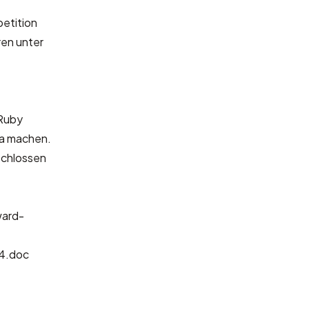
etition
ren unter
 Ruby
ka machen.
schlossen
ard-
14.doc