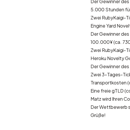
Der Gewinner des E
5.000 Stunden für
Zwei RubyKaigi-Ti
Engine Yard Nove
Der Gewinner des 
100.000¥ (ca. 73
Zwei RubyKaigi-Ti
Heroku Novelty G
Der Gewinner des 
Zwei 3-Tages-Tick
Transportkosten (
Eine freie gTLD (com
Matz wird Ihren Co
Der Wettbewerb se
Grüße!