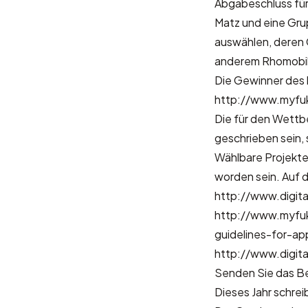
Abgabeschluss für
Matz und eine Gru
auswählen, deren G
anderem Rhomobile
Die Gewinner des l
http://www.myfu
Die für den Wettb
geschrieben sein,
Wählbare Projekte
worden sein. Auf 
http://www.digita
http://www.myfu
guidelines-for-ap
http://www.digit
Senden Sie das B
Dieses Jahr schrei