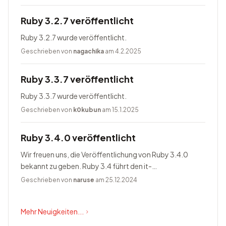
Ruby 3.2.7 veröffentlicht
Ruby 3.2.7 wurde veröffentlicht.
Geschrieben von
nagachika
am 4.2.2025
Ruby 3.3.7 veröffentlicht
Ruby 3.3.7 wurde veröffentlicht.
Geschrieben von
k0kubun
am 15.1.2025
Ruby 3.4.0 veröffentlicht
Wir freuen uns, die Veröffentlichung von Ruby 3.4.0
bekannt zu geben. Ruby 3.4 führt den it-
Blockparameter ein, ändert Prism zum Standardparser,
Geschrieben von
naruse
am 25.12.2024
bietet Happy Eyeballs Version...
Mehr Neuigkeiten...