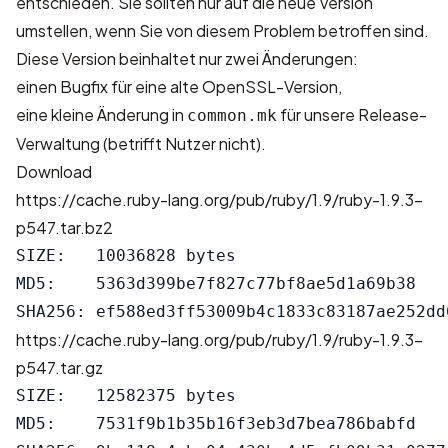
entschieden. Sie sollten nur auf die neue Version
umstellen, wenn Sie von diesem Problem betroffen sind.
Diese Version beinhaltet nur zwei Änderungen:
einen Bugfix für eine alte OpenSSL-Version,
eine kleine Änderung in
für unsere Release-
common.mk
Verwaltung (betrifft Nutzer nicht).
Download
https://cache.ruby-lang.org/pub/ruby/1.9/ruby-1.9.3-
p547.tar.bz2
SIZE:   10036828 bytes

MD5:    5363d399be7f827c77bf8ae5d1a69b38

https://cache.ruby-lang.org/pub/ruby/1.9/ruby-1.9.3-
p547.tar.gz
SIZE:   12582375 bytes

MD5:    7531f9b1b35b16f3eb3d7bea786babfd
