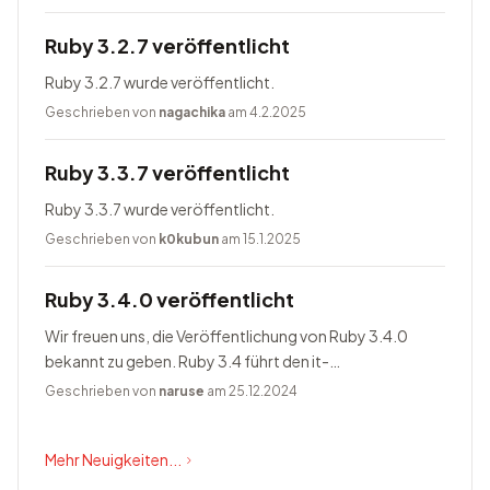
Ruby 3.2.7 veröffentlicht
Ruby 3.2.7 wurde veröffentlicht.
Geschrieben von
nagachika
am 4.2.2025
Ruby 3.3.7 veröffentlicht
Ruby 3.3.7 wurde veröffentlicht.
Geschrieben von
k0kubun
am 15.1.2025
Ruby 3.4.0 veröffentlicht
Wir freuen uns, die Veröffentlichung von Ruby 3.4.0
bekannt zu geben. Ruby 3.4 führt den it-
Blockparameter ein, ändert Prism zum Standardparser,
Geschrieben von
naruse
am 25.12.2024
bietet Happy Eyeballs Version...
Mehr Neuigkeiten...