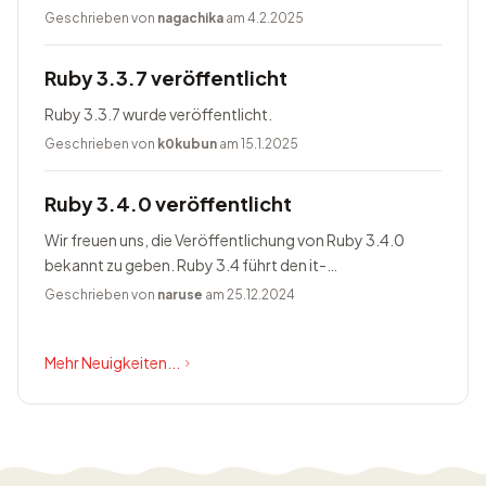
Geschrieben von
nagachika
am 4.2.2025
Ruby 3.3.7 veröffentlicht
Ruby 3.3.7 wurde veröffentlicht.
Geschrieben von
k0kubun
am 15.1.2025
Ruby 3.4.0 veröffentlicht
Wir freuen uns, die Veröffentlichung von Ruby 3.4.0
bekannt zu geben. Ruby 3.4 führt den it-
Blockparameter ein, ändert Prism zum Standardparser,
Geschrieben von
naruse
am 25.12.2024
bietet Happy Eyeballs Version...
Mehr Neuigkeiten...