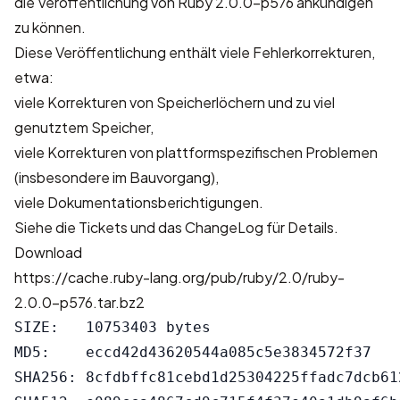
die Veröffentlichung von Ruby 2.0.0-p576 ankündigen
zu können.
Diese Veröffentlichung enthält viele Fehlerkorrekturen,
etwa:
viele Korrekturen von Speicherlöchern und zu viel
genutztem Speicher,
viele Korrekturen von plattformspezifischen Problemen
(insbesondere im Bauvorgang),
viele Dokumentationsberichtigungen.
Siehe
die Tickets
und
das ChangeLog
für Details.
Download
https://cache.ruby-lang.org/pub/ruby/2.0/ruby-
2.0.0-p576.tar.bz2
SIZE:   10753403 bytes

MD5:    eccd42d43620544a085c5e3834572f37

SHA256: 8cfdbffc81cebd1d25304225ffadc7dcb61