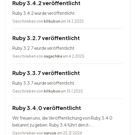
Ruby 3.4.2 veröffentlicht
Ruby 3.4.2 wurde veröffentlicht.
Geschrieben von
k0kubun
am 14.2.2025
Ruby 3.2.7 veröffentlicht
Ruby 3.2.7 wurde veröffentlicht.
Geschrieben von
nagachika
am 4.2.2025
Ruby 3.3.7 veröffentlicht
Ruby 3.3.7 wurde veröffentlicht.
Geschrieben von
k0kubun
am 15.1.2025
Ruby 3.4.0 veröffentlicht
Wir freuen uns, die Veröffentlichung von Ruby 3.4.0
bekannt zu geben. Ruby 3.4 führt den it-
Blockparameter ein, ändert Prism zum Standardparser,
Geschrieben von
naruse
am 25.12.2024