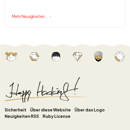
bietet Happy Eyeballs Version...
Mehr Neuigkeiten...
Sicherheit
Über diese Website
Über das Logo
Neuigkeiten RSS
Ruby License