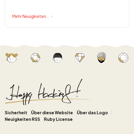
bietet Happy Eyeballs Version...
Mehr Neuigkeiten...
Sicherheit
Über diese Website
Über das Logo
Neuigkeiten RSS
Ruby License