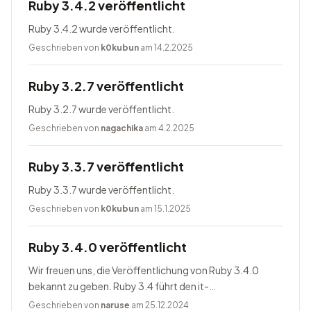
Ruby 3.4.2 veröffentlicht
Ruby 3.4.2 wurde veröffentlicht.
Geschrieben von
k0kubun
am 14.2.2025
Ruby 3.2.7 veröffentlicht
Ruby 3.2.7 wurde veröffentlicht.
Geschrieben von
nagachika
am 4.2.2025
Ruby 3.3.7 veröffentlicht
Ruby 3.3.7 wurde veröffentlicht.
Geschrieben von
k0kubun
am 15.1.2025
Ruby 3.4.0 veröffentlicht
Wir freuen uns, die Veröffentlichung von Ruby 3.4.0
bekannt zu geben. Ruby 3.4 führt den it-
Blockparameter ein, ändert Prism zum Standardparser,
Geschrieben von
naruse
am 25.12.2024