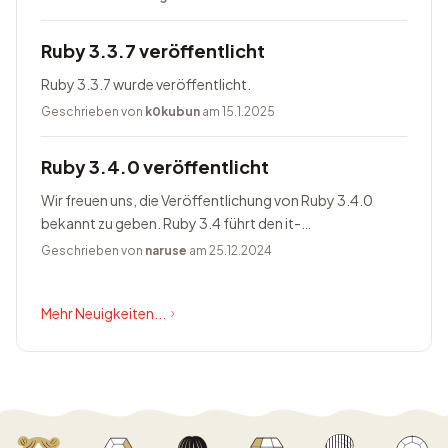
Ruby 3.3.7 veröffentlicht
Ruby 3.3.7 wurde veröffentlicht.
Geschrieben von
k0kubun
am 15.1.2025
Ruby 3.4.0 veröffentlicht
Wir freuen uns, die Veröffentlichung von Ruby 3.4.0
bekannt zu geben. Ruby 3.4 führt den it-
Blockparameter ein, ändert Prism zum Standardparser,
Geschrieben von
naruse
am 25.12.2024
bietet Happy Eyeballs Version...
Mehr Neuigkeiten...