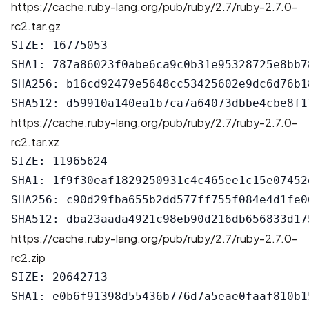
https://cache.ruby-lang.org/pub/ruby/2.7/ruby-2.7.0-
rc2.tar.gz
SIZE: 16775053

SHA1: 787a86023f0abe6ca9c0b31e95328725e8bb78
SHA256: b16cd92479e5648cc53425602e9dc6d76b1
https://cache.ruby-lang.org/pub/ruby/2.7/ruby-2.7.0-
rc2.tar.xz
SIZE: 11965624

SHA1: 1f9f30eaf1829250931c4c465ee1c15e07452e
SHA256: c90d29fba655b2dd577ff755f084e4d1fe0
https://cache.ruby-lang.org/pub/ruby/2.7/ruby-2.7.0-
rc2.zip
SIZE: 20642713

SHA1: e0b6f91398d55436b776d7a5eae0faaf810b15