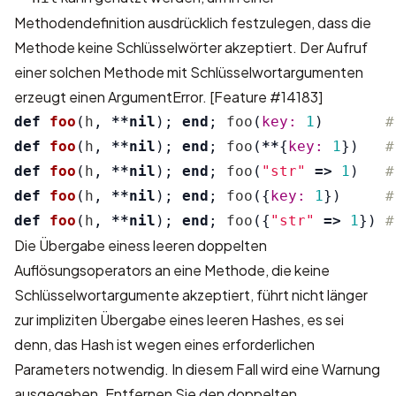
Methodendefinition ausdrücklich festzulegen, dass die
Methode keine Schlüsselwörter akzeptiert. Der Aufruf
einer solchen Methode mit Schlüsselwortargumenten
erzeugt einen ArgumentError.
[Feature #14183]
def
foo
(
h
,
**
nil
);
end
;
foo
(
key: 
1
)
#
def
foo
(
h
,
**
nil
);
end
;
foo
(
**
{
key: 
1
})
#
def
foo
(
h
,
**
nil
);
end
;
foo
(
"str"
=>
1
)
#
def
foo
(
h
,
**
nil
);
end
;
foo
({
key: 
1
})
#
def
foo
(
h
,
**
nil
);
end
;
foo
({
"str"
=>
1
})
#
Die Übergabe einess leeren doppelten
Auflösungsoperators an eine Methode, die keine
Schlüsselwortargumente akzeptiert, führt nicht länger
zur impliziten Übergabe eines leeren Hashes, es sei
denn, das Hash ist wegen eines erforderlichen
Parameters notwendig. In diesem Fall wird eine Warnung
ausgegeben. Entfernen Sie den doppelten