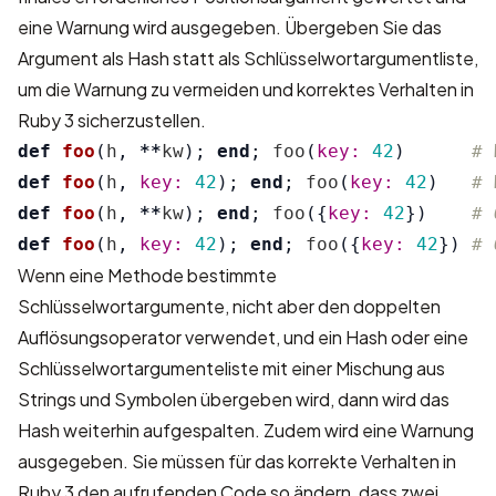
eine Warnung wird ausgegeben. Übergeben Sie das
Argument als Hash statt als Schlüsselwortargumentliste,
um die Warnung zu vermeiden und korrektes Verhalten in
Ruby 3 sicherzustellen.
def
foo
(
h
,
**
kw
);
end
;
foo
(
key: 
42
)
# 
def
foo
(
h
,
key: 
42
);
end
;
foo
(
key: 
42
)
# 
def
foo
(
h
,
**
kw
);
end
;
foo
({
key: 
42
})
# 
def
foo
(
h
,
key: 
42
);
end
;
foo
({
key: 
42
})
# 
Wenn eine Methode bestimmte
Schlüsselwortargumente, nicht aber den doppelten
Auflösungsoperator verwendet, und ein Hash oder eine
Schlüsselwortargumenteliste mit einer Mischung aus
Strings und Symbolen übergeben wird, dann wird das
Hash weiterhin aufgespalten. Zudem wird eine Warnung
ausgegeben. Sie müssen für das korrekte Verhalten in
Ruby 3 den aufrufenden Code so ändern, dass zwei