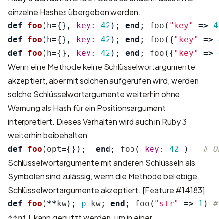
einzelne Hashes übergeben werden.
def
foo
(
h
=
{},
key: 
42
);
end
;
foo
(
"key"
=>
4
def
foo
(
h
=
{},
key: 
42
);
end
;
foo
({
"key"
=>
def
foo
(
h
=
{},
key: 
42
);
end
;
foo
({
"key"
=>
Wenn eine Methode keine Schlüsselwortargumente
akzeptiert, aber mit solchen aufgerufen wird, werden
solche Schlüsselwortargumente weiterhin ohne
Warnung als Hash für ein Positionsargument
interpretiert. Dieses Verhalten wird auch in Ruby 3
weiterhin beibehalten.
def
foo
(
opt
=
{});
end
;
foo
(
key: 
42
)
# O
Schlüsselwortargumente mit anderen Schlüsseln als
Symbolen sind zulässig, wenn die Methode beliebige
Schlüsselwortargumente akzeptiert.
[Feature #14183]
def
foo
(
**
kw
);
p
kw
;
end
;
foo
(
"str"
=>
1
)
#
kann genutzt werden, um in einer
**nil