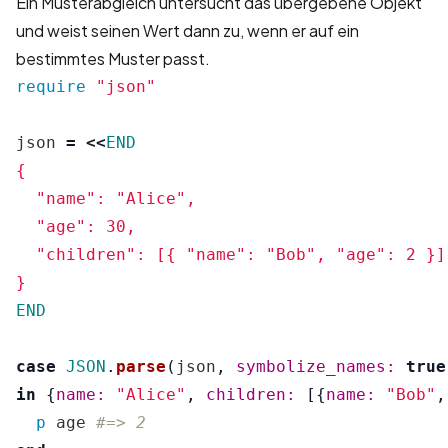
Ein Musterabgleich untersucht das übergebene Objekt
und weist seinen Wert dann zu, wenn er auf ein
bestimmtes Muster passt.
require
"json"
json
=
<<
END
{

  "name": "Alice",

  "age": 30,

  "children": [{ "name": "Bob", "age": 2 }]

END
case
JSON
.
parse
(
json
,
symbolize_names: 
true
in
{
name: 
"Alice"
,
children: 
[{
name: 
"Bob"
,
p
age
#=> 2