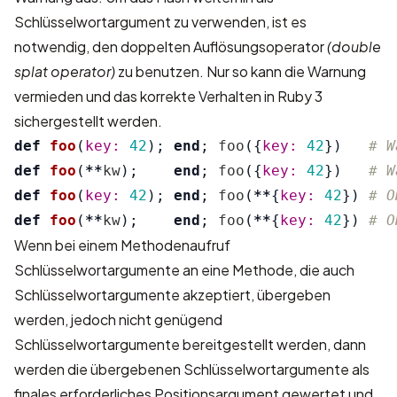
Schlüsselwortargument zu verwenden, ist es
notwendig, den doppelten Auflösungsoperator
(double
splat operator)
zu benutzen. Nur so kann die Warnung
vermieden und das korrekte Verhalten in Ruby 3
sichergestellt werden.
def
foo
(
key: 
42
);
end
;
foo
({
key: 
42
})
# W
def
foo
(
**
kw
);
end
;
foo
({
key: 
42
})
# W
def
foo
(
key: 
42
);
end
;
foo
(
**
{
key: 
42
})
# O
def
foo
(
**
kw
);
end
;
foo
(
**
{
key: 
42
})
# O
Wenn bei einem Methodenaufruf
Schlüsselwortargumente an eine Methode, die auch
Schlüsselwortargumente akzeptiert, übergeben
werden, jedoch nicht genügend
Schlüsselwortargumente bereitgestellt werden, dann
werden die übergebenen Schlüsselwortargumente als
finales erforderliches Positionsargument gewertet und