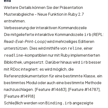
end
Weitere Details können Sie der Präsentation
Musterabgleiche - Neue Funktion in Ruby 2.7
entnehmen.
Verbesserung der interaktiven Kommandozeile
Die mitgelieferte interaktive Kommandozeile
(REPL:
irb
Read-Eval-Print-Loop)
wird mehrzeiliges Editieren
unterstützen. Dies wird mithilfe von
, einer
reline
-kompatiblen nur mit Ruby implementierten
readline
Bibliothek, umgesetzt. Darüber hinaus wird
besser
irb
mit RDoc integriert: es wird möglich, die
Referenzdokumentation für eine bestimmte Klasse, ein
bestimmtes Modul oder auch eine bestimmte Methode
nachzuschlagen.
[Feature #14683]
,
[Feature #14787]
,
[Feature #14918]
Schließlich werden von
angezeigte
Binding.irb