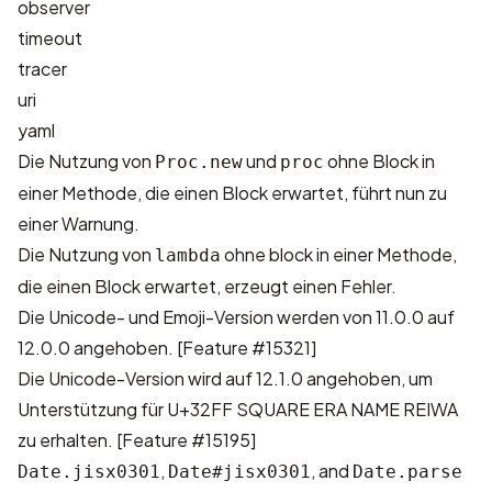
observer
timeout
tracer
uri
yaml
Die Nutzung von
und
ohne Block in
Proc.new
proc
einer Methode, die einen Block erwartet, führt nun zu
einer Warnung.
Die Nutzung von
ohne block in einer Methode,
lambda
die einen Block erwartet, erzeugt einen Fehler.
Die Unicode- und Emoji-Version werden von 11.0.0 auf
12.0.0 angehoben.
[Feature #15321]
Die Unicode-Version wird auf 12.1.0 angehoben, um
Unterstützung für U+32FF SQUARE ERA NAME REIWA
zu erhalten.
[Feature #15195]
,
, and
Date.jisx0301
Date#jisx0301
Date.parse