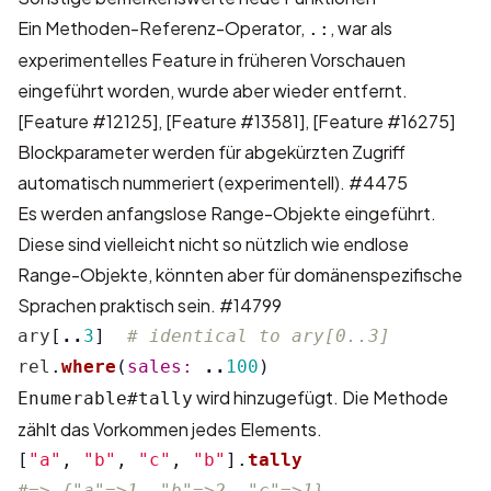
Ein Methoden-Referenz-Operator,
, war als
.:
experimentelles Feature in früheren Vorschauen
eingeführt worden, wurde aber wieder entfernt.
[Feature #12125]
,
[Feature #13581]
,
[Feature #16275]
Blockparameter werden für abgekürzten Zugriff
automatisch nummeriert (experimentell).
#4475
Es werden anfangslose Range-Objekte eingeführt.
Diese sind vielleicht nicht so nützlich wie endlose
Range-Objekte, könnten aber für domänenspezifische
Sprachen praktisch sein.
#14799
ary
[
..
3
]
# identical to ary[0..3]
rel
.
where
(
sales: 
..
100
)
wird hinzugefügt. Die Methode
Enumerable#tally
zählt das Vorkommen jedes Elements.
[
"a"
,
"b"
,
"c"
,
"b"
].
tally
#=> {"a"=>1, "b"=>2, "c"=>1}