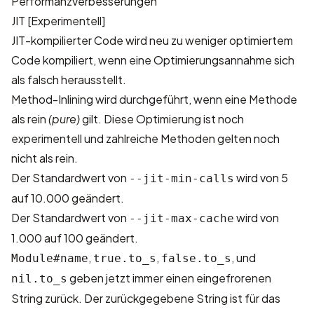
Performanzverbesserungen
JIT [Experimentell]
JIT-kompilierter Code wird neu zu weniger optimiertem
Code kompiliert, wenn eine Optimierungsannahme sich
als falsch herausstellt.
Method-Inlining wird durchgeführt, wenn eine Methode
als rein
(pure)
gilt. Diese Optimierung ist noch
experimentell und zahlreiche Methoden gelten noch
nicht als rein.
Der Standardwert von
wird von 5
--jit-min-calls
auf 10.000 geändert.
Der Standardwert von
wird von
--jit-max-cache
1.000 auf 100 geändert.
,
,
, und
Module#name
true.to_s
false.to_s
geben jetzt immer einen eingefrorenen
nil.to_s
String zurück. Der zurückgegebene String ist für das