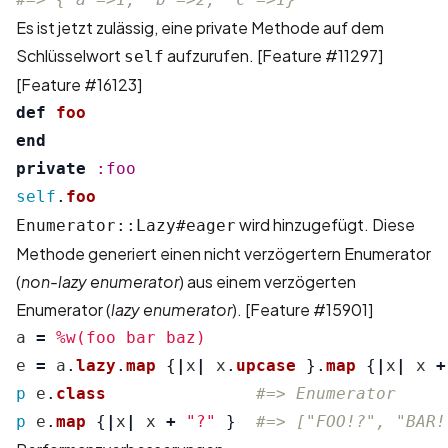
Es ist jetzt zulässig, eine private Methode auf dem
Schlüsselwort
aufzurufen.
[Feature #11297]
self
[Feature #16123]
def
foo
end
private
:foo
self
.
foo
wird hinzugefügt. Diese
Enumerator::Lazy#eager
Methode generiert einen nicht verzögertern Enumerator
(
non-lazy enumerator
) aus einem verzögerten
Enumerator (
lazy enumerator
).
[Feature #15901]
a
=
%w(foo bar baz)
e
=
a
.
lazy
.
map
{
|
x
|
x
.
upcase
}.
map
{
|
x
|
x
+
p
e
.
class
#=> Enumerator
p
e
.
map
{
|
x
|
x
+
"?"
}
#=> ["FOO!?", "BAR!