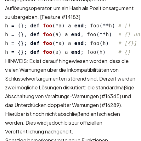
Auflösungsoperator, um ein Hash als Positionsargument
zu übergeben.
[Feature #14183]
h
=
{};
def
foo
(
*
a
)
a
end
;
foo
(
**
h
)
# []
h
=
{};
def
foo
(
a
)
a
end
;
foo
(
**
h
)
# {} un
h
=
{};
def
foo
(
*
a
)
a
end
;
foo
(
h
)
# [{}]
h
=
{};
def
foo
(
a
)
a
end
;
foo
(
h
)
# {}
HINWEIS: Es ist darauf hingewiesen worden, dass die
vielen Warnungen über die Inkompatibilitäten von
Schlüsselwortargumenten störend sind. Derzeit werden
zwei mögliche Lösungen diskutiert: die standardmäßige
Abschaltung von Veraltungs-Warnungen (
#16345
) und
das Unterdrücken doppelter Warnungen (
#16289
).
Hierüber ist noch nicht abschließend entschieden
worden. Dies wird jedoch bis zur offiziellen
Veröffentlichung nachgeholt.
Sonstige bemerkenswerte neue Funktionen