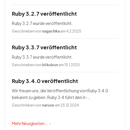
Ruby 3.2.7 veröffentlicht
Ruby 3.2.7 wurde veröffentlicht.
Geschrieben von
nagachika
am 4.2.2025
Ruby 3.3.7 veröffentlicht
Ruby 3.3.7 wurde veröffentlicht.
Geschrieben von
k0kubun
am 15.1.2025
Ruby 3.4.0 veröffentlicht
Wir freuen uns, die Veröffentlichung von Ruby 3.4.0
bekannt zu geben. Ruby 3.4 führt den it-
Blockparameter ein, ändert Prism zum Standardparser,
Geschrieben von
naruse
am 25.12.2024
bietet Happy Eyeballs Version...
Mehr Neuigkeiten...