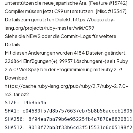
unterstützen die neue japanische Ära.
[Feature #15742]
Compiler müssen jetzt C99 unterstützen.
[Misc #15347]
Details zum genutzten Dialekt:
https://bugs.ruby-
lang.org/projects/ruby-master/wiki/C99
Siehe die
NEWS
oder die
Commit-Logs
für weitere
Details.
Mit diesen Änderungen wurden
4184 Dateien geändert,
226864 Einfügungen(+), 99937 Löschungen(-)
seit Ruby
2.6.0! Viel Spaß bei der Programmierung mit Ruby 2.7!
Download
https://cache.ruby-lang.org/pub/ruby/2.7/ruby-2.7.0-
rc2.tar.bz2
SIZE: 14686646

SHA1: e04680f57d8b7576637eb75b8b56aceeb18069
SHA256: 8f94ea7ba79b6e95225fb4a7870e8820811