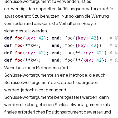
Schlüsselwortargument zu verwenden, ist es
notwendig, den doppelten Auflösungsoperator
(double
splat operator)
zu benutzen. Nur so kann die Warnung
vermieden und das korrekte Verhalten in Ruby 3
sichergestellt werden.
def
foo
(
key: 
42
);
end
;
foo
({
key: 
42
})
# W
def
foo
(
**
kw
);
end
;
foo
({
key: 
42
})
# W
def
foo
(
key: 
42
);
end
;
foo
(
**
{
key: 
42
})
# O
def
foo
(
**
kw
);
end
;
foo
(
**
{
key: 
42
})
# O
Wenn bei einem Methodenaufruf
Schlüsselwortargumente an eine Methode, die auch
Schlüsselwortargumente akzeptiert, übergeben
werden, jedoch nicht genügend
Schlüsselwortargumente bereitgestellt werden, dann
werden die übergebenen Schlüsselwortargumente als
finales erforderliches Positionsargument gewertet und