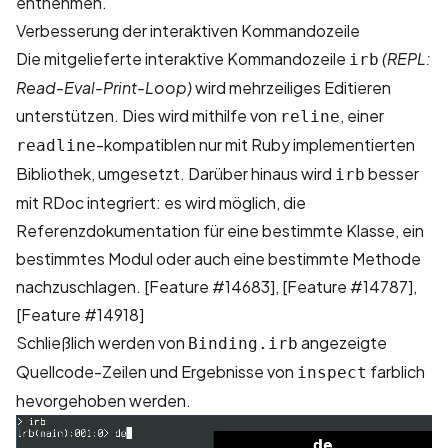
entnehmen.
Verbesserung der interaktiven Kommandozeile
Die mitgelieferte interaktive Kommandozeile
(REPL:
irb
Read-Eval-Print-Loop)
wird mehrzeiliges Editieren
unterstützen. Dies wird mithilfe von
, einer
reline
-kompatiblen nur mit Ruby implementierten
readline
Bibliothek, umgesetzt. Darüber hinaus wird
besser
irb
mit RDoc integriert: es wird möglich, die
Referenzdokumentation für eine bestimmte Klasse, ein
bestimmtes Modul oder auch eine bestimmte Methode
nachzuschlagen.
[Feature #14683]
,
[Feature #14787]
,
[Feature #14918]
Schließlich werden von
angezeigte
Binding.irb
Quellcode-Zeilen und Ergebnisse von
farblich
inspect
hevorgehoben werden.