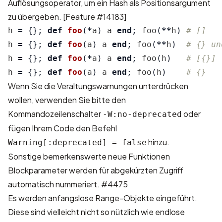
Auflösungsoperator, um ein Hash als Positionsargument
zu übergeben.
[Feature #14183]
h
=
{};
def
foo
(
*
a
)
a
end
;
foo
(
**
h
)
# []
h
=
{};
def
foo
(
a
)
a
end
;
foo
(
**
h
)
# {} un
h
=
{};
def
foo
(
*
a
)
a
end
;
foo
(
h
)
# [{}]
h
=
{};
def
foo
(
a
)
a
end
;
foo
(
h
)
# {}
Wenn Sie die Veraltungswarnungen unterdrücken
wollen, verwenden Sie bitte den
Kommandozeilenschalter
oder
-W:no-deprecated
fügen Ihrem Code den Befehl
hinzu.
Warning[:deprecated] = false
Sonstige bemerkenswerte neue Funktionen
Blockparameter werden für abgekürzten Zugriff
automatisch nummeriert.
#4475
Es werden anfangslose Range-Objekte eingeführt.
Diese sind vielleicht nicht so nützlich wie endlose