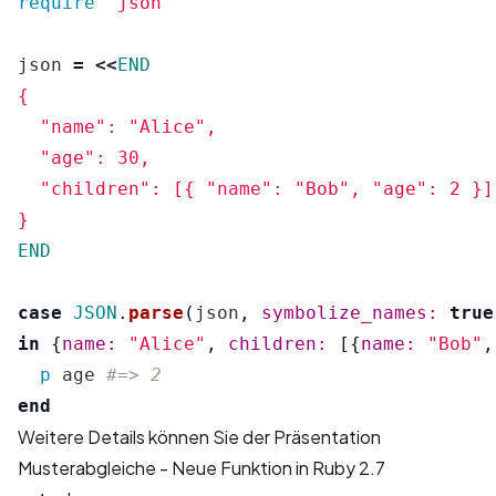
require
"json"
json
=
<<
END
{

  "name": "Alice",

  "age": 30,

  "children": [{ "name": "Bob", "age": 2 }]

END
case
JSON
.
parse
(
json
,
symbolize_names: 
true
in
{
name: 
"Alice"
,
children: 
[{
name: 
"Bob"
,
p
age
#=> 2
end
Weitere Details können Sie der Präsentation
Musterabgleiche - Neue Funktion in Ruby 2.7