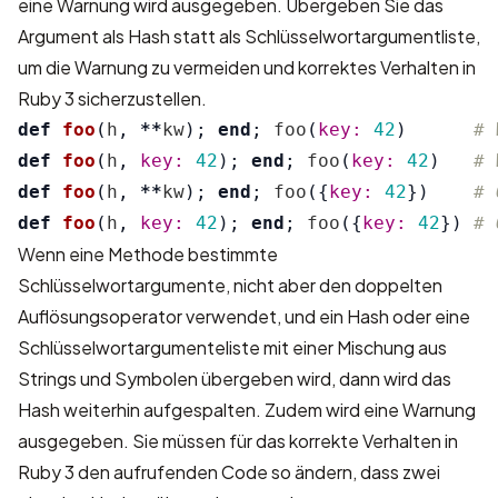
eine Warnung wird ausgegeben. Übergeben Sie das
Argument als Hash statt als Schlüsselwortargumentliste,
um die Warnung zu vermeiden und korrektes Verhalten in
Ruby 3 sicherzustellen.
def
foo
(
h
,
**
kw
);
end
;
foo
(
key: 
42
)
# 
def
foo
(
h
,
key: 
42
);
end
;
foo
(
key: 
42
)
# 
def
foo
(
h
,
**
kw
);
end
;
foo
({
key: 
42
})
# 
def
foo
(
h
,
key: 
42
);
end
;
foo
({
key: 
42
})
# 
Wenn eine Methode bestimmte
Schlüsselwortargumente, nicht aber den doppelten
Auflösungsoperator verwendet, und ein Hash oder eine
Schlüsselwortargumenteliste mit einer Mischung aus
Strings und Symbolen übergeben wird, dann wird das
Hash weiterhin aufgespalten. Zudem wird eine Warnung
ausgegeben. Sie müssen für das korrekte Verhalten in
Ruby 3 den aufrufenden Code so ändern, dass zwei