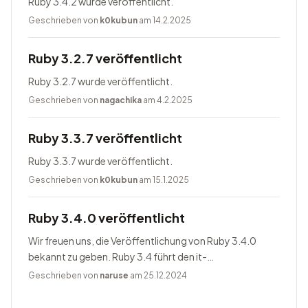
Ruby 3.4.2 wurde veröffentlicht.
Geschrieben von
k0kubun
am 14.2.2025
Ruby 3.2.7 veröffentlicht
Ruby 3.2.7 wurde veröffentlicht.
Geschrieben von
nagachika
am 4.2.2025
Ruby 3.3.7 veröffentlicht
Ruby 3.3.7 wurde veröffentlicht.
Geschrieben von
k0kubun
am 15.1.2025
Ruby 3.4.0 veröffentlicht
Wir freuen uns, die Veröffentlichung von Ruby 3.4.0
bekannt zu geben. Ruby 3.4 führt den it-
Blockparameter ein, ändert Prism zum Standardparser,
Geschrieben von
naruse
am 25.12.2024
bietet Happy Eyeballs Version...