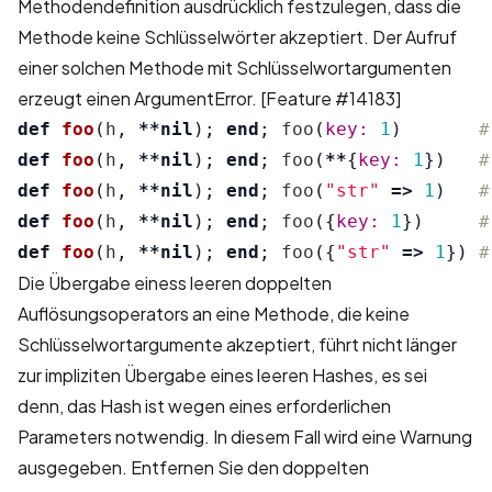
Methodendefinition ausdrücklich festzulegen, dass die
Methode keine Schlüsselwörter akzeptiert. Der Aufruf
einer solchen Methode mit Schlüsselwortargumenten
erzeugt einen ArgumentError.
[Feature #14183]
def
foo
(
h
,
**
nil
);
end
;
foo
(
key: 
1
)
#
def
foo
(
h
,
**
nil
);
end
;
foo
(
**
{
key: 
1
})
#
def
foo
(
h
,
**
nil
);
end
;
foo
(
"str"
=>
1
)
#
def
foo
(
h
,
**
nil
);
end
;
foo
({
key: 
1
})
#
def
foo
(
h
,
**
nil
);
end
;
foo
({
"str"
=>
1
})
#
Die Übergabe einess leeren doppelten
Auflösungsoperators an eine Methode, die keine
Schlüsselwortargumente akzeptiert, führt nicht länger
zur impliziten Übergabe eines leeren Hashes, es sei
denn, das Hash ist wegen eines erforderlichen
Parameters notwendig. In diesem Fall wird eine Warnung
ausgegeben. Entfernen Sie den doppelten