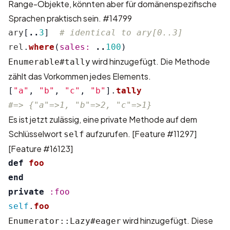
Range-Objekte, könnten aber für domänenspezifische
Sprachen praktisch sein.
#14799
ary
[
..
3
]
# identical to ary[0..3]
rel
.
where
(
sales: 
..
100
)
wird hinzugefügt. Die Methode
Enumerable#tally
zählt das Vorkommen jedes Elements.
[
"a"
,
"b"
,
"c"
,
"b"
].
tally
#=> {"a"=>1, "b"=>2, "c"=>1}
Es ist jetzt zulässig, eine private Methode auf dem
Schlüsselwort
aufzurufen.
[Feature #11297]
self
[Feature #16123]
def
foo
end
private
:foo
self
.
foo
wird hinzugefügt. Diese
Enumerator::Lazy#eager