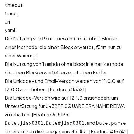
timeout
tracer
uri
yaml
Die Nutzung von
und
ohne Block in
Proc.new
proc
einer Methode, die einen Block erwartet, führt nun zu
einer Warnung.
Die Nutzung von
ohne block in einer Methode,
lambda
die einen Block erwartet, erzeugt einen Fehler.
Die Unicode- und Emoji-Version werden von 11.0.0 auf
12.0.0 angehoben.
[Feature #15321]
Die Unicode-Version wird auf 12.1.0 angehoben, um
Unterstützung für U+32FF SQUARE ERA NAME REIWA
zu erhalten.
[Feature #15195]
,
, and
Date.jisx0301
Date#jisx0301
Date.parse
unterstützen die neue japanische Ära.
[Feature #15742]