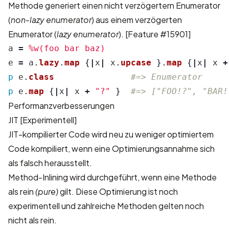
Methode generiert einen nicht verzögertern Enumerator
(
non-lazy enumerator
) aus einem verzögerten
Enumerator (
lazy enumerator
).
[Feature #15901]
a
=
%w(foo bar baz)
e
=
a
.
lazy
.
map
{
|
x
|
x
.
upcase
}.
map
{
|
x
|
x
+
p
e
.
class
#=> Enumerator
p
e
.
map
{
|
x
|
x
+
"?"
}
#=> ["FOO!?", "BAR!
Performanzverbesserungen
JIT [Experimentell]
JIT-kompilierter Code wird neu zu weniger optimiertem
Code kompiliert, wenn eine Optimierungsannahme sich
als falsch herausstellt.
Method-Inlining wird durchgeführt, wenn eine Methode
als rein
(pure)
gilt. Diese Optimierung ist noch
experimentell und zahlreiche Methoden gelten noch
nicht als rein.