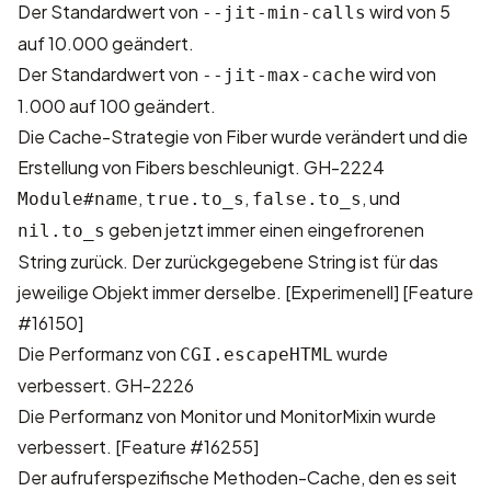
Der Standardwert von
wird von 5
--jit-min-calls
auf 10.000 geändert.
Der Standardwert von
wird von
--jit-max-cache
1.000 auf 100 geändert.
Die Cache-Strategie von Fiber wurde verändert und die
Erstellung von Fibers beschleunigt.
GH-2224
,
,
, und
Module#name
true.to_s
false.to_s
geben jetzt immer einen eingefrorenen
nil.to_s
String zurück. Der zurückgegebene String ist für das
jeweilige Objekt immer derselbe. [Experimenell]
[Feature
#16150]
Die Performanz von
wurde
CGI.escapeHTML
verbessert.
GH-2226
Die Performanz von Monitor und MonitorMixin wurde
verbessert.
[Feature #16255]
Der aufruferspezifische Methoden-Cache, den es seit