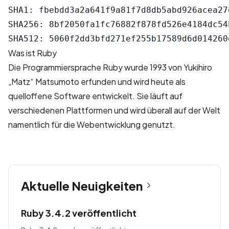
SHA1: fbebdd3a2a641f9a81f7d8db5abd926acea27e
SHA256: 8bf2050fa1fc76882f878fd526e4184dc54
Was ist Ruby
Die Programmiersprache Ruby wurde 1993 von Yukihiro
„Matz“ Matsumoto erfunden und wird heute als
quelloffene Software entwickelt. Sie läuft auf
verschiedenen Plattformen und wird überall auf der Welt
namentlich für die Webentwicklung genutzt.
Aktuelle Neuigkeiten
Ruby 3.4.2 veröffentlicht