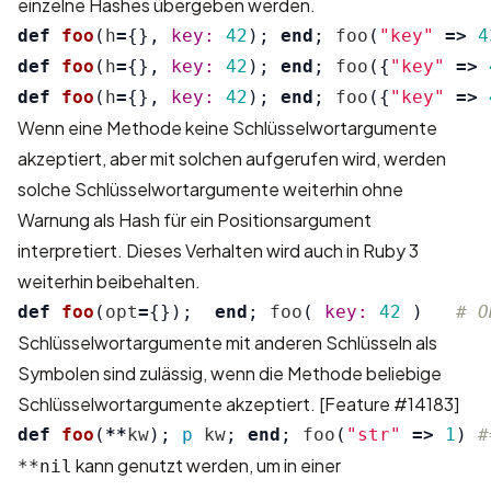
einzelne Hashes übergeben werden.
def
foo
(
h
=
{},
key: 
42
);
end
;
foo
(
"key"
=>
4
def
foo
(
h
=
{},
key: 
42
);
end
;
foo
({
"key"
=>
def
foo
(
h
=
{},
key: 
42
);
end
;
foo
({
"key"
=>
Wenn eine Methode keine Schlüsselwortargumente
akzeptiert, aber mit solchen aufgerufen wird, werden
solche Schlüsselwortargumente weiterhin ohne
Warnung als Hash für ein Positionsargument
interpretiert. Dieses Verhalten wird auch in Ruby 3
weiterhin beibehalten.
def
foo
(
opt
=
{});
end
;
foo
(
key: 
42
)
# O
Schlüsselwortargumente mit anderen Schlüsseln als
Symbolen sind zulässig, wenn die Methode beliebige
Schlüsselwortargumente akzeptiert.
[Feature #14183]
def
foo
(
**
kw
);
p
kw
;
end
;
foo
(
"str"
=>
1
)
#
kann genutzt werden, um in einer
**nil