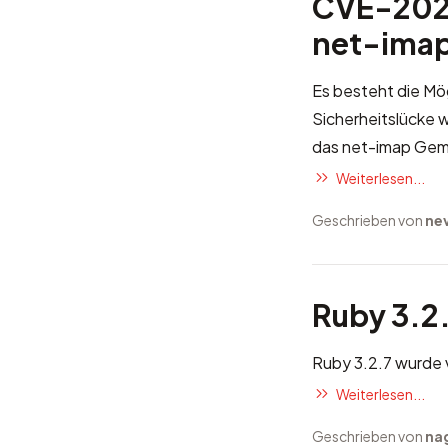
CVE-2025
net-ima
Es besteht die Mö
Sicherheitslücke
das net-imap Gem 
Weiterlesen...
Geschrieben von
ne
Ruby 3.2.
Ruby 3.2.7 wurde v
Weiterlesen...
Geschrieben von
na