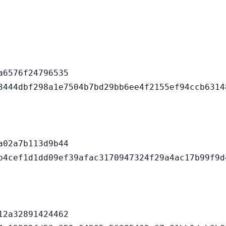
6576f24796535

02a7b113d9b44

2a32891424462
