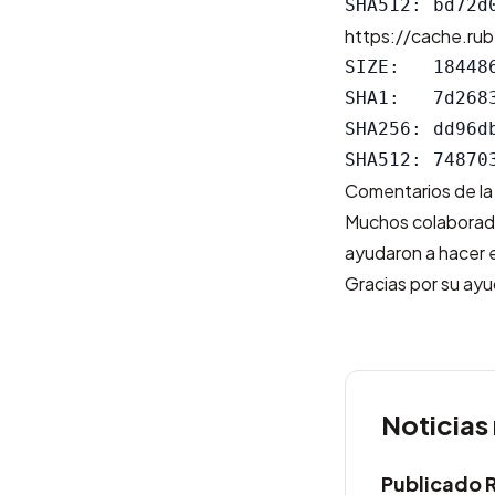
https://cache.rub
SIZE:   184486
SHA1:   7d268
SHA256: dd96d
Comentarios de la
Muchos colaborado
ayudaron a hacer e
Gracias por su ayu
Noticias
Publicado 