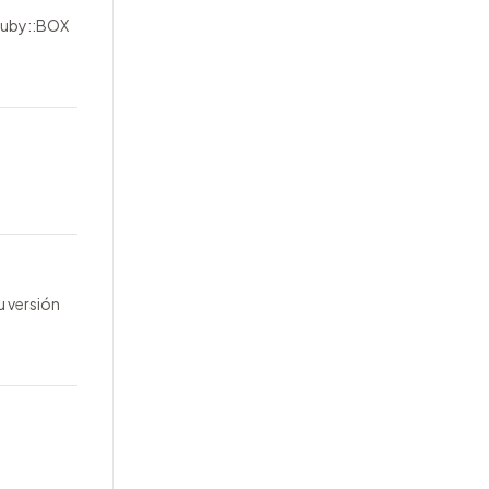
 Ruby::BOX
u versión