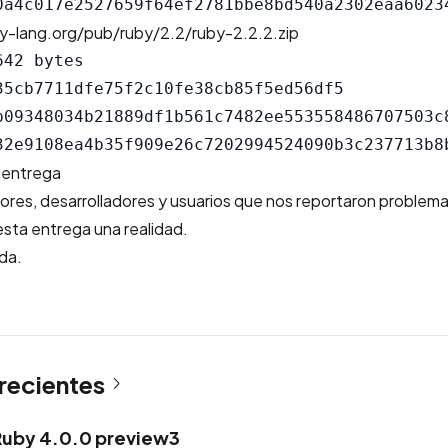
y-lang.org/pub/ruby/2.2/ruby-2.2.2.zip
42 bytes

35cb7711dfe75f2c10fe38cb85f5ed56df5

b09348034b21889df1b561c7482ee553558486707503c8
 entrega
res, desarrolladores y usuarios que nos reportaron problem
sta entrega una realidad.
da.
 recientes
Ruby 4.0.0 preview3