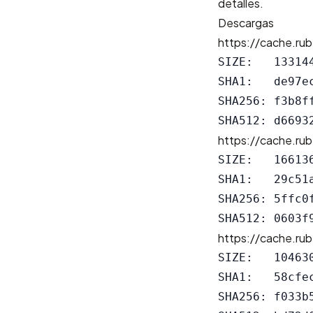
detalles.
Descargas
https://cache.rub
SIZE:   133144
SHA1:   de97e
SHA256: f3b8f
https://cache.rub
SIZE:   166136
SHA1:   29c51
SHA256: 5ffc0
https://cache.rub
SIZE:   104630
SHA1:   58cfe
SHA256: f033b