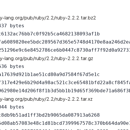
y-lang.org/pub/ruby/2.2/ruby-2.2.2.tar.bz2
37 bytes

c6132ac76bb7c0f92b5ca4682138093af1b

fa6089820ee5bdc289567d365e5748d4170e8aa246d2ea
y-lang.org/pub/ruby/2.2/ruby-2.2.2.tar.gz
36 bytes

a17639d921b1ae51cd80a9d7584f67d5e1c

f317e429e6b29d4a98ac521c3ce65481bfd22a8cf845fa
y-lang.org/pub/ruby/2.2/ruby-2.2.2.tar.xz
44 bytes

c8db9b51ad1ff3bd2b9065da087913a6268

5d08ab57083e48c1d81bcd7399967578c370b664da90e1