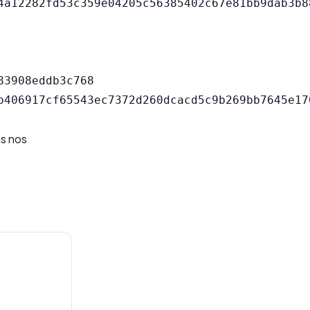
3908eddb3c768

as nos