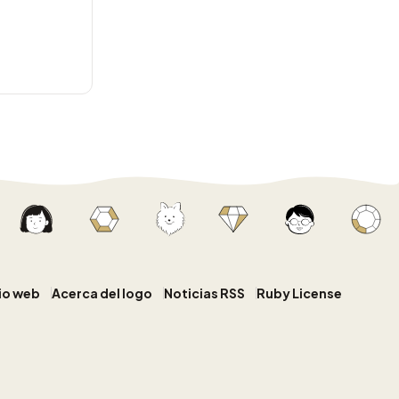
tio web
Acerca del logo
Noticias RSS
Ruby License