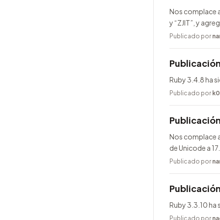
Nos complace a
y “ZJIT”, y agr
Publicado por
na
Publicación
Ruby 3.4.8 ha s
Publicado por
k0
Publicació
Nos complace an
de Unicode a 17
Publicado por
na
Publicación
Ruby 3.3.10 ha 
Publicado por
na