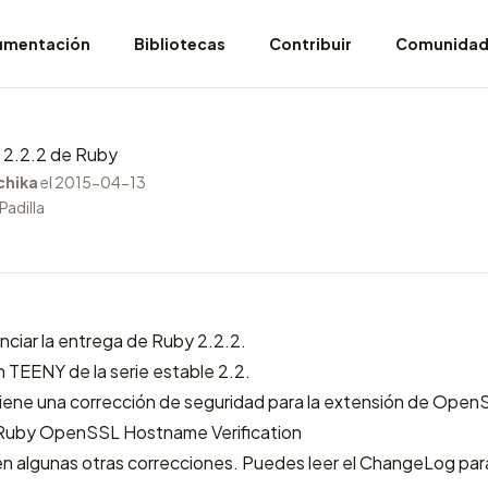
umentación
Bibliotecas
Contribuir
Comunida
n 2.2.2 de Ruby
chika
el 2015-04-13
Padilla
ciar la entrega de Ruby 2.2.2.
n TEENY de la serie estable 2.2.
iene una corrección de seguridad para la extensión de Open
uby OpenSSL Hostname Verification
n algunas otras correcciones. Puedes leer el
ChangeLog
par