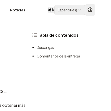
⌘
K
d
Noticias
Español
(
es
)
Tabla de contenidos
Descargas
Comentarios de la entrega
SSL.
a obtener más