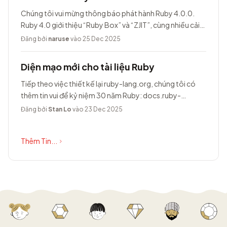
Chúng tôi vui mừng thông báo phát hành Ruby 4.0.0.
Ruby 4.0 giới thiệu “Ruby Box” và “ZJIT”, cùng nhiều cải
tiến khác.
Đăng bởi
naruse
vào 25 Dec 2025
Diện mạo mới cho tài liệu Ruby
Tiếp theo việc thiết kế lại ruby-lang.org, chúng tôi có
thêm tin vui để kỷ niệm 30 năm Ruby: docs.ruby-
lang.org có diện mạo hoàn toàn...
Đăng bởi
Stan Lo
vào 23 Dec 2025
Thêm Tin...