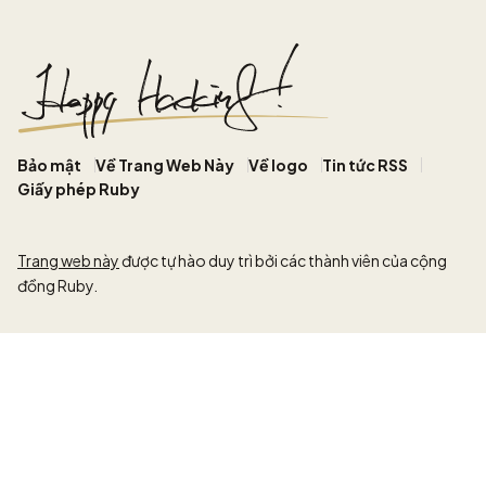
Bảo mật
Về Trang Web Này
Về logo
Tin tức RSS
Giấy phép Ruby
Trang web này
được tự hào duy trì bởi các thành viên của cộng
đồng Ruby.