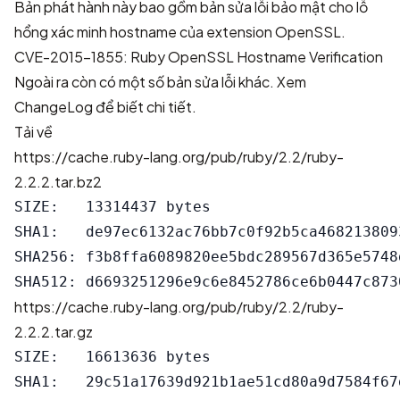
Bản phát hành này bao gồm bản sửa lỗi bảo mật cho lỗ
hổng xác minh hostname của extension OpenSSL.
CVE-2015-1855: Ruby OpenSSL Hostname Verification
Ngoài ra còn có một số bản sửa lỗi khác. Xem
ChangeLog
để biết chi tiết.
Tải về
https://cache.ruby-lang.org/pub/ruby/2.2/ruby-
2.2.2.tar.bz2
SIZE:   13314437 bytes

SHA1:   de97ec6132ac76bb7c0f92b5ca4682138093
SHA256: f3b8ffa6089820ee5bdc289567d365e5748
https://cache.ruby-lang.org/pub/ruby/2.2/ruby-
2.2.2.tar.gz
SIZE:   16613636 bytes

SHA1:   29c51a17639d921b1ae51cd80a9d7584f67d