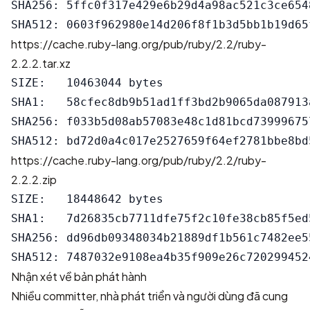
SHA256: 5ffc0f317e429e6b29d4a98ac521c3ce654
https://cache.ruby-lang.org/pub/ruby/2.2/ruby-
2.2.2.tar.xz
SIZE:   10463044 bytes

SHA1:   58cfec8db9b51ad1ff3bd2b9065da087913a
SHA256: f033b5d08ab57083e48c1d81bcd73999675
https://cache.ruby-lang.org/pub/ruby/2.2/ruby-
2.2.2.zip
SIZE:   18448642 bytes

SHA1:   7d26835cb7711dfe75f2c10fe38cb85f5ed5
SHA256: dd96db09348034b21889df1b561c7482ee5
Nhận xét về bản phát hành
Nhiều committer, nhà phát triển và người dùng đã cung