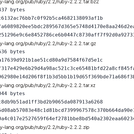
y-lang.org/pub/ruby/2.2/ruby-2.2.2.tar.bz2
37 bytes

c6132ac76bb7c0f92b5ca4682138093af1b

fa6089820ee5bdc289567d365e5748d4170e8aa246d2ea
y-lang.org/pub/ruby/2.2/ruby-2.2.2.tar.gz
36 bytes

a17639d921b1ae51cd80a9d7584f67d5e1c

f317e429e6b29d4a98ac521c3ce65481bfd22a8cf845fa
y-lang.org/pub/ruby/2.2/ruby-2.2.2.tar.xz
44 bytes

c8db9b51ad1ff3bd2b9065da087913a6268

5d08ab57083e48c1d81bcd7399967578c370b664da90e1
y-lang.org/pub/ruby/2.2/ruby-2.2.2.zip