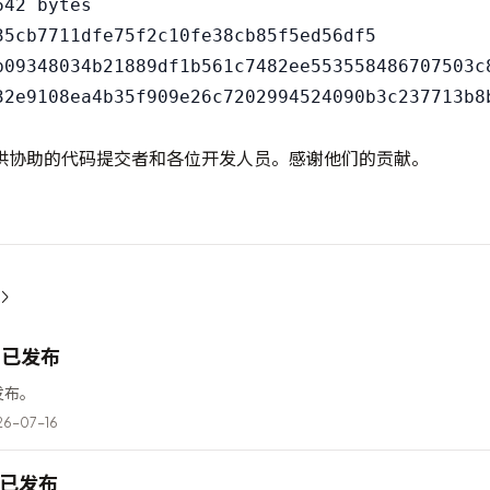
42 bytes

35cb7711dfe75f2c10fe38cb85f5ed56df5

b09348034b21889df1b561c7482ee553558486707503c8
供协助的代码提交者和各位开发人员。感谢他们的贡献。
12 已发布
已发布。
6-07-16
6 已发布