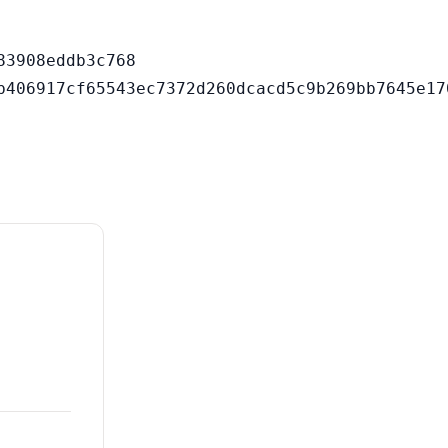
3908eddb3c768
