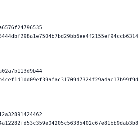
6576f24796535

02a7b113d9b44

2a32891424462
