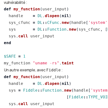
vulnérabilité :
def
my_function
(
user_input
)
handle
=
DL
.
dlopen
(
nil
)
sys_cfunc
=
DL
::
CFunc
.
new
(
handle
[
'system'
sys
=
DL
::
Function
.
new
(
sys_cfunc
,
[
sys
.
call
user_input
end
$SAFE
=
1
my_function
"uname -rs"
.
taint
Un autre exemple, avec
:
Fiddle
def
my_function
(
user_input
)
handle
=
DL
.
dlopen
(
nil
)
sys
=
Fiddle
::
Function
.
new
(
handle
[
'system
[
Fiddle
::
TYPE_VOI
sys
.
call
user_input