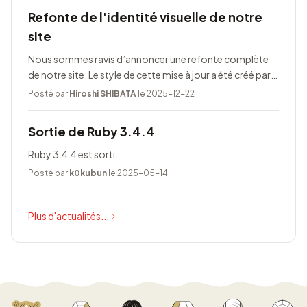
Refonte de l'identité visuelle de notre
site
Nous sommes ravis d’annoncer une refonte complète
de notre site. Le style de cette mise à jour a été créé par
Taeko Akatsuka.
Posté par
Hiroshi SHIBATA
le 2025-12-22
Sortie de Ruby 3.4.4
Ruby 3.4.4 est sorti.
Posté par
k0kubun
le 2025-05-14
Plus d'actualités...