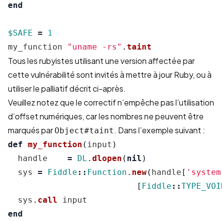
end
$SAFE
=
1
my_function
"uname -rs"
.
taint
Tous les rubyistes utilisant une version affectée par
cette vulnérabilité sont invités à mettre à jour Ruby, ou à
utiliser le palliatif décrit ci-après.
Veuillez notez que le correctif n’empêche pas l’utilisation
d’offset numériques, car les nombres ne peuvent être
marqués par
. Dans l’exemple suivant :
Object#taint
def
my_function
(
input
)
handle
=
DL
.
dlopen
(
nil
)
sys
=
Fiddle
::
Function
.
new
(
handle
[
'system
[
Fiddle
::
TYPE_VOI
sys
.
call
input
end