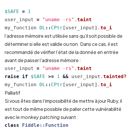
$SAFE
=
1
user_input
=
"uname -rs"
.
taint
my_function
DL
::
CPtr
[
user_input
].
to_i
l’adresse mémoire est utilisée sans qu’il soit possible de
déterminer si elle est valide ou non. Dans ce cas, il est
recommandé de vérifier l’état de la donnée en entrée
avant de passer l’adresse mémoire :
user_input
=
"uname -rs"
.
taint
raise
if
$SAFE
>=
1
&&
user_input
.
tainted?
my_function
DL
::
CPtr
[
user_input
].
to_i
Palliatif
Si vous êtes dans l’impossibilité de mettre à jour Ruby, il
est tout de même possible de palier cette vulnérabilité
avec le
monkey patching
suivant :
class
Fiddle::Function