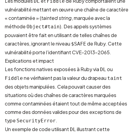
Les modules
et
de Ruby comportaient une
DL
Fiddle
vulnérabilité mettant en œuvre une chaîne de caractère
« contaminée » (
tainted string
, marquée avec la
méthode
). Des appels systèmes
Object#tain
pouvaient être fait en utilisant de telles chaînes de
caractères, ignorant le niveau
de Ruby. Cette
$SAFE
vulnérabilité porte l’identifiant CVE-2013-2065.
Explications et impact
Les fonctions natives exposées à Ruby via
ou
DL
ne vérifiaient pas la valeur du drapeau
Fiddle
taint
des objets manipulées. Cela pouvait causer des
situations où des chaînes de caractères marquées
comme contaminées étaient tout de même acceptées
comme des données valides pour des exceptions de
type
.
SecurityError
Un exemple de code utilisant
illustrant cette
DL