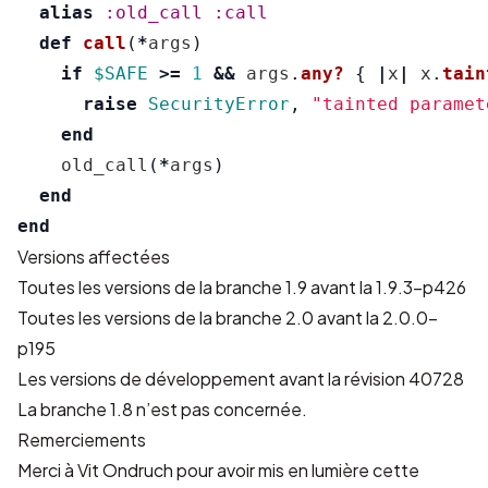
alias
:old_call
:call
def
call
(
*
args
)
if
$SAFE
>=
1
&&
args
.
any?
{
|
x
|
x
.
tain
raise
SecurityError
,
"tainted paramet
end
old_call
(
*
args
)
end
end
Versions affectées
Toutes les versions de la branche 1.9 avant la 1.9.3-p426
Toutes les versions de la branche 2.0 avant la 2.0.0-
p195
Les versions de développement avant la révision 40728
La branche 1.8 n’est pas concernée.
Remerciements
Merci à Vit Ondruch pour avoir mis en lumière cette