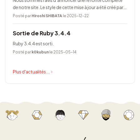
Nous sommes ravis d’annoncer une refonte complète
de notre site. Le style de cette mise à jour a été créé par
Taeko Akatsuka.
Posté par
Hiroshi SHIBATA
le 2025-12-22
Sortie de Ruby 3.4.4
Ruby 3.4.4 est sorti.
Posté par
k0kubun
le 2025-05-14
Plus d'actualités...