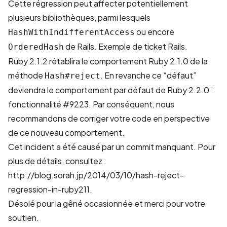
Cette régression peut affecter potentiellement
plusieurs bibliothèques, parmi lesquels
ou encore
HashWithIndifferentAccess
de Rails. Exemple de
ticket Rails
.
OrderedHash
Ruby 2.1.2 rétablira le comportement Ruby 2.1.0 de la
méthode
. En revanche ce “défaut”
Hash#reject
deviendra le comportement par défaut de Ruby 2.2.0 :
fonctionnalité #9223
. Par conséquent, nous
recommandons de corriger votre code en perspective
de ce nouveau comportement.
Cet incident a été causé par un commit manquant. Pour
plus de détails, consultez :
http://blog.sorah.jp/2014/03/10/hash-reject-
regression-in-ruby211
.
Désolé pour la gêné occasionnée et merci pour votre
soutien.