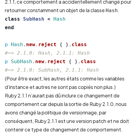
2.1.1, ce comportement a accidentellement changé pour
retourner constamment un objet de la classe
.
Hash
class
SubHash
<
Hash
end
p
Hash
.
new
.
reject
{
}.
class
#=> 2.1.0: Hash, 2.1.1: Hash
p
SubHash
.
new
.
reject
{
}.
class
#=> 2.1.0: SubHash, 2.1.1: Hash
(Pour être exact, les autres états comme les variables
d’instance et autres ne sont pas copiés non plus.)
Ruby 2.1.1 n’aurait pas dû inclure ce changement de
comportement car depuis la sortie de Ruby 2.1.0, nous
avons changé la
politique de versionnage
, par
conséquent, Ruby 2.1.1 est une version patch et ne doit
contenir ce type de changement de comportement.