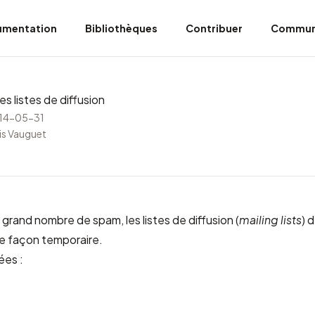
umentation
Bibliothèques
Contribuer
Commun
s listes de diffusion
014-05-31
is Vauguet
 grand nombre de spam, les listes de diffusion (
mailing lists
) 
e façon temporaire.
ées :