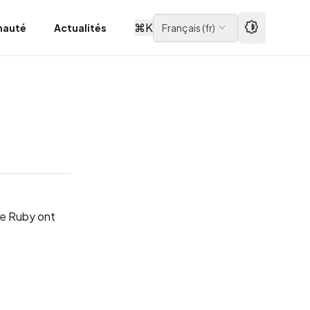
⌘
K
auté
Actualités
Français
(
fr
)
de Ruby ont