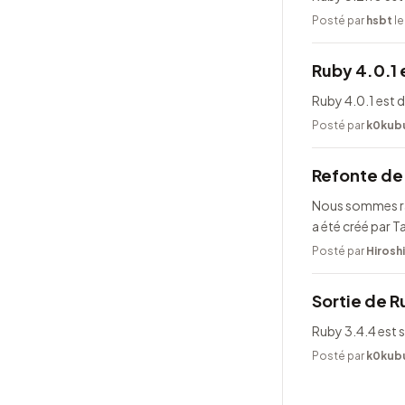
Posté par
hsbt
le
Ruby 4.0.1 
Ruby 4.0.1 est 
Posté par
k0kub
Refonte de 
Nous sommes rav
a été créé par 
Posté par
Hirosh
Sortie de R
Ruby 3.4.4 est s
Posté par
k0kub