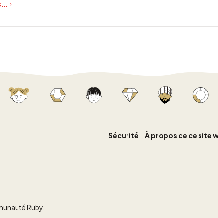
...
Sécurité
À propos de ce site 
mmunauté Ruby.