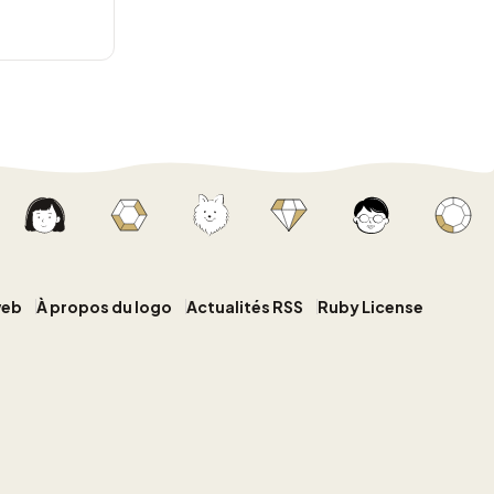
web
À propos du logo
Actualités RSS
Ruby License