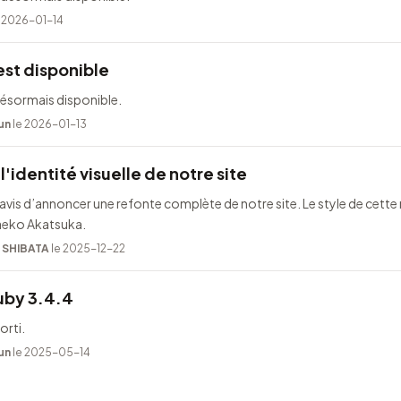
 2026-01-14
est disponible
désormais disponible.
un
le 2026-01-13
l'identité visuelle de notre site
is d’annoncer une refonte complète de notre site. Le style de cette 
Taeko Akatsuka.
i SHIBATA
le 2025-12-22
uby 3.4.4
orti.
un
le 2025-05-14