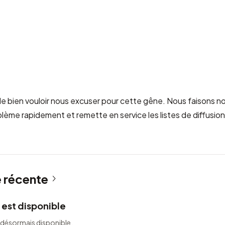
e bien vouloir nous excuser pour cette gêne. Nous faisons no
blème rapidement et remette en service les listes de diffusio
é récente
 est disponible
 désormais disponible.