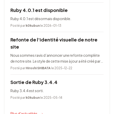
Ruby 4.0.1 est disponible
Ruby 4.0.1 est désormais disponible.
Posté par
k0kubun
le 2026-01-13
Refonte de l'identité visuelle de notre
site
Nous sommes ravis d’annoncer une refonte complète
de notre site. Le style de cette mise à jour a été créé par
Taeko Akatsuka.
Posté par
Hiroshi SHIBATA
le 2025-12-22
Sortie de Ruby 3.4.4
Ruby 3.4.4 est sorti.
Posté par
k0kubun
le 2025-05-14
Plus d'actualités...