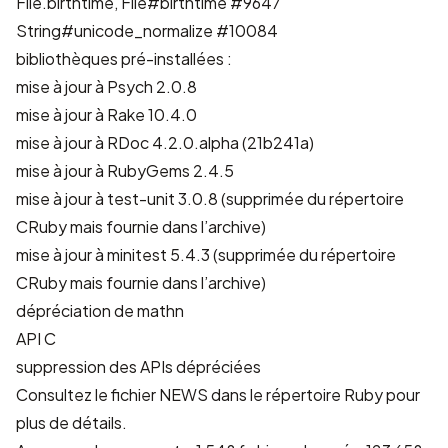
File.birthtime, File#birthtime
#9647
String#unicode_normalize
#10084
bibliothèques pré-installées :
mise à jour à Psych 2.0.8
mise à jour à Rake 10.4.0
mise à jour à RDoc 4.2.0.alpha (21b241a)
mise à jour à RubyGems 2.4.5
mise à jour à test-unit 3.0.8 (supprimée du répertoire
CRuby mais fournie dans l’archive)
mise à jour à minitest 5.4.3 (supprimée du répertoire
CRuby mais fournie dans l’archive)
dépréciation de mathn
API C
suppression des APIs dépréciées
Consultez le fichier
NEWS dans le répertoire Ruby
pour
plus de détails.