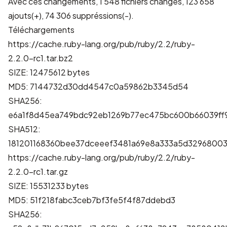
Avec ces changements, 1 548 fichiers changés, 123 658
ajouts(+), 74 306 suppréssions(-).
Téléchargements
https://cache.ruby-lang.org/pub/ruby/2.2/ruby-
2.2.0-rc1.tar.bz2
SIZE: 12475612 bytes
MD5: 7144732d30dd4547c0a59862b3345d54
SHA256:
e6a1f8d45ea749bdc92eb1269b77ec475bc600b66039ff
SHA512:
181201168360bee37dceeef3481a69e8a333a5d3296800
https://cache.ruby-lang.org/pub/ruby/2.2/ruby-
2.2.0-rc1.tar.gz
SIZE: 15531233 bytes
MD5: 51f218fabc3ceb7bf3fe5f4f87ddebd3
SHA256: