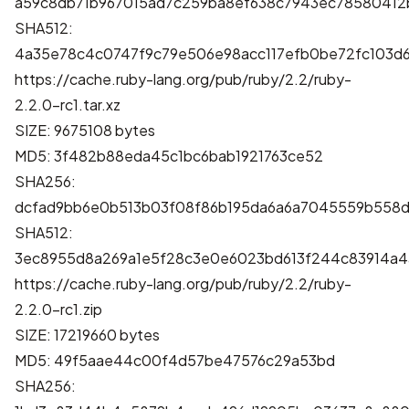
a59c8db71b967015ad7c259ba8ef638c7943ec78580412
SHA512:
4a35e78c4c0747f9c79e506e98acc117efb0be72fc103d
https://cache.ruby-lang.org/pub/ruby/2.2/ruby-
2.2.0-rc1.tar.xz
SIZE: 9675108 bytes
MD5: 3f482b88eda45c1bc6bab1921763ce52
SHA256:
dcfad9bb6e0b513b03f08f86b195da6a6a7045559b558
SHA512:
3ec8955d8a269a1e5f28c3e0e6023bd613f244c83914a4
https://cache.ruby-lang.org/pub/ruby/2.2/ruby-
2.2.0-rc1.zip
SIZE: 17219660 bytes
MD5: 49f5aae44c00f4d57be47576c29a53bd
SHA256: