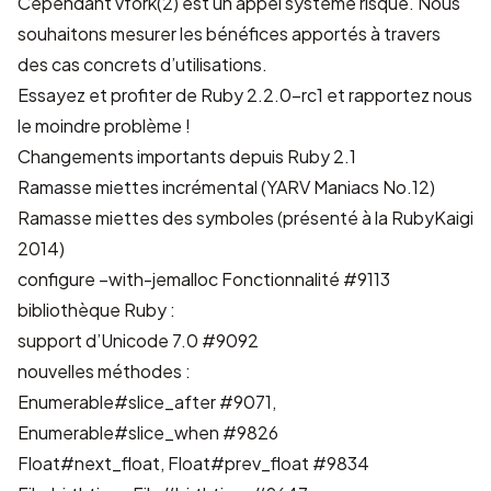
Cependant vfork(2) est un appel système risqué. Nous
souhaitons mesurer les bénéfices apportés à travers
des cas concrets d’utilisations.
Essayez et profiter de Ruby 2.2.0-rc1 et rapportez nous
le moindre problème !
Changements importants depuis Ruby 2.1
Ramasse miettes incrémental
(
YARV Maniacs No.12
)
Ramasse miettes des symboles
(
présenté à la RubyKaigi
2014
)
configure –with-jemalloc
Fonctionnalité #9113
bibliothèque Ruby :
support d’Unicode 7.0
#9092
nouvelles méthodes :
Enumerable#slice_after
#9071
,
Enumerable#slice_when
#9826
Float#next_float, Float#prev_float
#9834