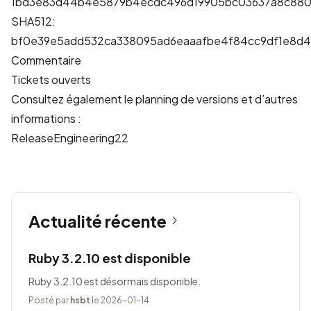
1bd3e83d44b4e5879b4ecdc496d19905bc03637a8c880
SHA512:
bf0e39e5add532ca338095ad6eaaafbe4f84cc9df1e8d
Commentaire
Tickets ouverts
Consultez également le planning de versions et d’autres
informations :
ReleaseEngineering22
Actualité récente
Ruby 3.2.10 est disponible
Ruby 3.2.10 est désormais disponible.
Posté par
hsbt
le 2026-01-14