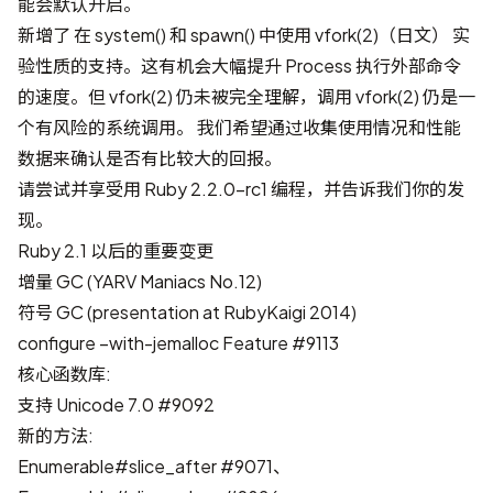
能会默认开启。
新增了
在 system() 和 spawn() 中使用 vfork(2)（日文）
实
验性质的支持。这有机会大幅提升 Process 执行外部命令
的速度。但 vfork(2) 仍未被完全理解，调用 vfork(2) 仍是一
个有风险的系统调用。 我们希望通过收集使用情况和性能
数据来确认是否有比较大的回报。
请尝试并享受用 Ruby 2.2.0-rc1 编程，并告诉我们你的发
现。
Ruby 2.1 以后的重要变更
增量 GC
(
YARV Maniacs No.12
)
符号 GC
(
presentation at RubyKaigi 2014
)
configure –with-jemalloc
Feature #9113
核心函数库:
支持 Unicode 7.0
#9092
新的方法:
Enumerable#slice_after
#9071
、