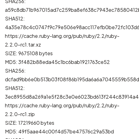
SHA256:
a59c8db71b967015ad7c259ba8ef638c7943ec78580412
SHA512:
4a35e78c4c0747f9c79e506e98acc117efb0be72fc103d
https://cache.ruby-lang.org/pub/ruby/2.2/ruby-
2.2.0-rc1.tar.xz
SIZE: 9675108 bytes
MD5: 3f482b88eda45c1bc6bab1921763ce52
SHA256:
dcfad9bb6e0b513b03f08f86b195da6a6a7045559b558
SHA512:
3ec8955d8a269a1e5f28c3e0e6023bd613f244c83914a4
https://cache.ruby-lang.org/pub/ruby/2.2/ruby-
2.2.0-rc1.zip
SIZE: 17219660 bytes
MD5: 49f5aae44c00f4d57be47576c29a53bd