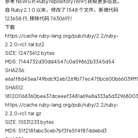
参考
NEWS in Ruby repository (WIP)
获取更多信息。
自 Ruby 2.1.0 以来，修改了 1548 个文件，新增代码
123658 行, 移除代码 74306行！
下载
https://cache.ruby-lang.org/pub/ruby/2.2/ruby-
2.2.0-rc1.tar.bz2
SIZE: 12475612 bytes
MD5: 7144732d30dd4547c0a59862b3345d54
SHA256:
e6a1f8d45ea749bdc92eb1269b77ec475bc600b66039ff
SHA512:
181201168360bee37dceeef3481a69e8a333a5d3296800
https://cache.ruby-lang.org/pub/ruby/2.2/ruby-
2.2.0-rc1.tar.gz
SIZE: 15531233 bytes
MD5: 51f218fabc3ceb7bf3fe5f4f87ddebd3