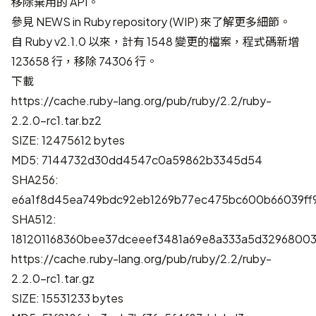
移除棄用的 API。
參見
NEWS in Ruby repository (WIP)
來了解更多細節。
自 Ruby v2.1.0 以來，計有 1548 變更的檔案，程式碼新增
123658 行，移除 74306 行。
下載
https://cache.ruby-lang.org/pub/ruby/2.2/ruby-
2.2.0-rc1.tar.bz2
SIZE: 12475612 bytes
MD5: 7144732d30dd4547c0a59862b3345d54
SHA256:
e6a1f8d45ea749bdc92eb1269b77ec475bc600b66039ff
SHA512:
181201168360bee37dceeef3481a69e8a333a5d3296800
https://cache.ruby-lang.org/pub/ruby/2.2/ruby-
2.2.0-rc1.tar.gz
SIZE: 15531233 bytes