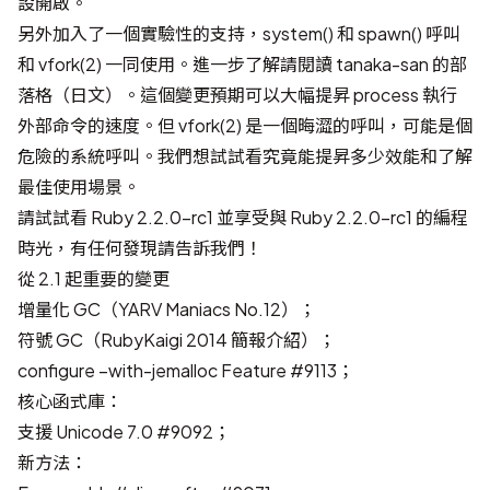
設開啟。
另外加入了一個實驗性的支持，system() 和 spawn() 呼叫
和 vfork(2) 一同使用。進一步了解請閱讀
tanaka-san 的部
落格（日文）
。這個變更預期可以大幅提昇 process 執行
外部命令的速度。但 vfork(2) 是一個晦澀的呼叫，可能是個
危險的系統呼叫。我們想試試看究竟能提昇多少效能和了解
最佳使用場景。
請試試看 Ruby 2.2.0-rc1 並享受與 Ruby 2.2.0-rc1 的編程
時光，有任何發現請告訴我們！
從 2.1 起重要的變更
增量化 GC
（
YARV Maniacs No.12
）；
符號 GC
（
RubyKaigi 2014 簡報介紹
）；
configure –with-jemalloc
Feature #9113
；
核心函式庫：
支援 Unicode 7.0
#9092
；
新方法：