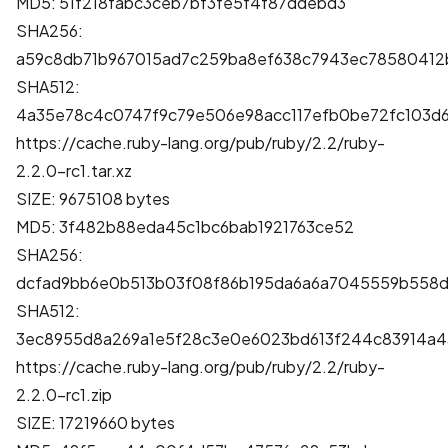
MD5: 51f218fabc3ceb7bf3fe5f4f87ddebd3
SHA256:
a59c8db71b967015ad7c259ba8ef638c7943ec78580412
SHA512:
4a35e78c4c0747f9c79e506e98acc117efb0be72fc103d
https://cache.ruby-lang.org/pub/ruby/2.2/ruby-
2.2.0-rc1.tar.xz
SIZE: 9675108 bytes
MD5: 3f482b88eda45c1bc6bab1921763ce52
SHA256:
dcfad9bb6e0b513b03f08f86b195da6a6a7045559b558
SHA512:
3ec8955d8a269a1e5f28c3e0e6023bd613f244c83914a4
https://cache.ruby-lang.org/pub/ruby/2.2/ruby-
2.2.0-rc1.zip
SIZE: 17219660 bytes