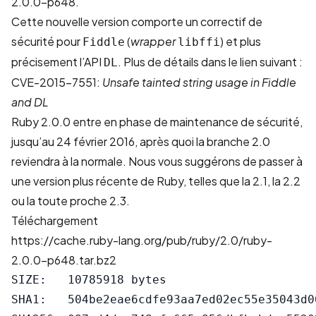
2.0.0-p648.
Cette nouvelle version comporte un correctif de
sécurité pour
(
wrapper
) et plus
Fiddle
libffi
précisement
l’API
. Plus de détails dans le lien suivant :
DL
CVE-2015-7551:
Unsafe tainted string usage in Fiddle
and DL
Ruby 2.0.0 entre en phase de maintenance de sécurité,
jusqu’au 24 février 2016, après quoi la branche 2.0
reviendra à la normale. Nous vous suggérons de passer à
une version plus récente de Ruby, telles que la 2.1, la 2.2
ou la toute proche 2.3.
Téléchargement
https://cache.ruby-lang.org/pub/ruby/2.0/ruby-
2.0.0-p648.tar.bz2
SIZE:   10785918 bytes

SHA1:   504be2eae6cdfe93aa7ed02ec55e35043d06