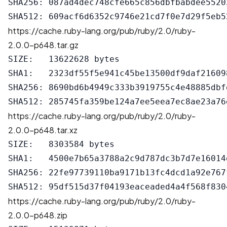
SHA256: 087ad4dec748cfe665c856dbfbabdee5520
https://cache.ruby-lang.org/pub/ruby/2.0/ruby-
2.0.0-p648.tar.gz
SIZE:   13622628 bytes

SHA1:   2323df55f5e941c45be13500df9daf216098
SHA256: 8690bd6b4949c333b3919755c4e48885dbf
https://cache.ruby-lang.org/pub/ruby/2.0/ruby-
2.0.0-p648.tar.xz
SIZE:   8303584 bytes

SHA1:   4500e7b65a3788a2c9d787dc3b7d7e16014d
SHA256: 22fe97739110ba9171b13fc4dcd1a92e767
https://cache.ruby-lang.org/pub/ruby/2.0/ruby-
2.0.0-p648.zip