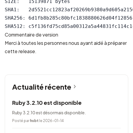
SIZE:   15139871 bytes

SHA1:   2d5521cc12823af20269b9380a9d605a2150
SHA256: 6d1fb8b285c80bfc1838880626d04f12856
Commentaire de version
Merci à toutes les personnes nous ayant aidé à préparer
cette
release
.
Actualité récente
Ruby 3.2.10 est disponible
Ruby 3.2.10 est désormais disponible.
Posté par
hsbt
le 2026-01-14