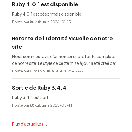
Ruby 4.0.1 est disponible
Ruby 4.0.1 est désormais disponible.
Posté par
k0kubun
le 2026-01-13
Refonte de l'identité visuelle de notre
site
Nous sommes ravis d’annoncer une refonte complète
de notre site. Le style de cette mise à jour a été créé par
Taeko Akatsuka.
Posté par
Hiroshi SHIBATA
le 2025-12-22
Sortie de Ruby 3.4.4
Ruby 3.4.4 est sorti.
Posté par
k0kubun
le 2025-05-14
Plus d'actualités...