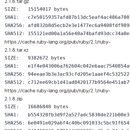
2.1.8.tar.gz
SIZE:   15154017 bytes

SHA1:   c7e50159357afd87b13dc5eaf4ac486a7001
SHA256: afd832b8d5ecb2e3e1477ec6a9408fdf989
https://cache.ruby-lang.org/pub/ruby/2.1/ruby-
2.1.8.tar.xz
SIZE:   9382672 bytes

SHA1:   e1f4e043006a762604c042e6aac7540854a9
SHA256: 94eeae3b3e3ac93cfd205e1aaef4c532522
https://cache.ruby-lang.org/pub/ruby/2.1/ruby-
2.1.8.zip
SIZE:   16686848 bytes

SHA1:   b554328fb3d9f2a527adc5830de221b00e3c
SHA256: 6e0491e029a6f4c40bc091033c5bc91f654