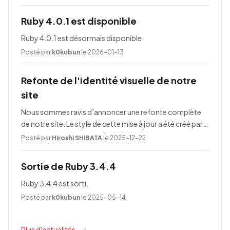
Ruby 4.0.1 est disponible
Ruby 4.0.1 est désormais disponible.
Posté par
k0kubun
le 2026-01-13
Refonte de l'identité visuelle de notre
site
Nous sommes ravis d’annoncer une refonte complète
de notre site. Le style de cette mise à jour a été créé par
Taeko Akatsuka.
Posté par
Hiroshi SHIBATA
le 2025-12-22
Sortie de Ruby 3.4.4
Ruby 3.4.4 est sorti.
Posté par
k0kubun
le 2025-05-14
Plus d'actualités...