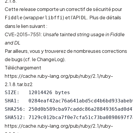
2.1.8.
Cette
release
comporte un correctif de sécurité pour
(
wrapper
) et l’
API
. Plus de détails
Fiddle
libffi
DL
dans le lien suivant :
CVE-2015-7551:
Unsafe tainted string usage in Fiddle
and DL
Par ailleurs, vous y trouverez de nombreuses corrections
de bugs (cf. le
ChangeLog
).
Téléchargement
https://cache.ruby-lang.org/pub/ruby/2.1/ruby-
2.1.8.tar.bz2
SIZE:   12014426 bytes

SHA1:   0284eaf42ac76a641abd5cd4b6bd933abeb9
SHA256: 250d0b589cba97caddc86a28849365ad0d4
https://cache.ruby-lang.org/pub/ruby/2.1/ruby-