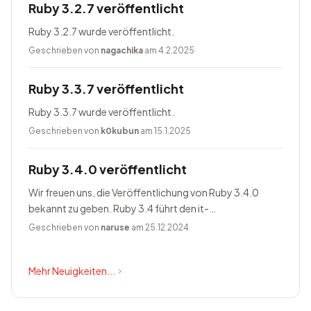
Ruby 3.2.7 veröffentlicht
Ruby 3.2.7 wurde veröffentlicht.
Geschrieben von
nagachika
am 4.2.2025
Ruby 3.3.7 veröffentlicht
Ruby 3.3.7 wurde veröffentlicht.
Geschrieben von
k0kubun
am 15.1.2025
Ruby 3.4.0 veröffentlicht
Wir freuen uns, die Veröffentlichung von Ruby 3.4.0
bekannt zu geben. Ruby 3.4 führt den it-
Blockparameter ein, ändert Prism zum Standardparser,
Geschrieben von
naruse
am 25.12.2024
bietet Happy Eyeballs Version...
Mehr Neuigkeiten...