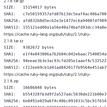
2.1.8.tar.gz
SIZE:   15154017 bytes

SHA1:   c7e50159357afd87b13dc5eaf4ac486a7001
SHA256: afd832b8d5ecb2e3e1477ec6a9408fdf989
https://cache.ruby-lang.org/pub/ruby/2.1/ruby-
2.1.8.tar.xz
SIZE:   9382672 bytes

SHA1:   e1f4e043006a762604c042e6aac7540854a9
SHA256: 94eeae3b3e3ac93cfd205e1aaef4c532522
https://cache.ruby-lang.org/pub/ruby/2.1/ruby-
2.1.8.zip
SIZE:   16686848 bytes

SHA1:   b554328fb3d9f2a527adc5830de221b00e3c
SHA256: 6e0491e029a6f4c40bc091033c5bc91f654