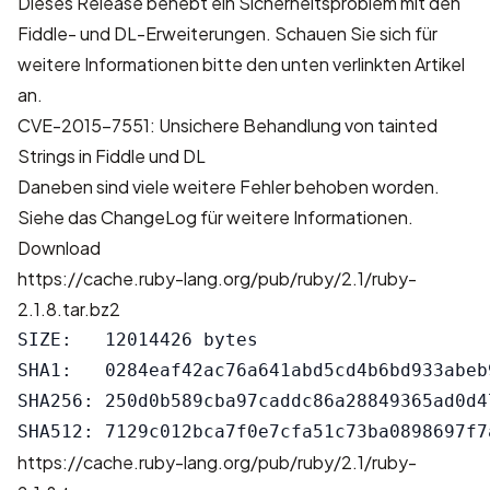
Dieses Release behebt ein Sicherheitsproblem mit den
Fiddle- und DL-Erweiterungen. Schauen Sie sich für
weitere Informationen bitte den unten verlinkten Artikel
an.
CVE-2015-7551: Unsichere Behandlung von tainted
Strings in Fiddle und DL
Daneben sind viele weitere Fehler behoben worden.
Siehe das
ChangeLog
für weitere Informationen.
Download
https://cache.ruby-lang.org/pub/ruby/2.1/ruby-
2.1.8.tar.bz2
SIZE:   12014426 bytes

SHA1:   0284eaf42ac76a641abd5cd4b6bd933abeb9
SHA256: 250d0b589cba97caddc86a28849365ad0d4
https://cache.ruby-lang.org/pub/ruby/2.1/ruby-