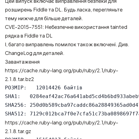
Цей випуск включає виправлення безпеки для
розширень Fiddle та DL. Будь ласка, перегляньте
тему нижче для більше деталей.
CVE-2015-7551: Небезпечне використання tainted
рядка в Fiddle та DL
І, багато виправлень помилок також включені. Див.
ChangeLog
для деталей.
Завантаження
https://cache.ruby-lang.org/pub/ruby/2.1/ruby-
2.1.8.tar.bz2
РОЗМІР:   12014426 байтів

SHA1:   0284eaf42ac76a641abd5cd4b6bd933abeb9
SHA256: 250d0b589cba97caddc86a28849365ad0d4
https://cache.ruby-lang.org/pub/ruby/2.1/ruby-
2.1.8.tar.gz