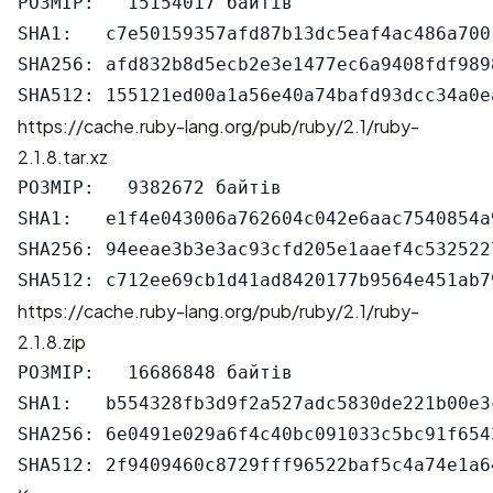
РОЗМІР:   15154017 байтів

SHA1:   c7e50159357afd87b13dc5eaf4ac486a7001
SHA256: afd832b8d5ecb2e3e1477ec6a9408fdf989
https://cache.ruby-lang.org/pub/ruby/2.1/ruby-
2.1.8.tar.xz
РОЗМІР:   9382672 байтів

SHA1:   e1f4e043006a762604c042e6aac7540854a9
SHA256: 94eeae3b3e3ac93cfd205e1aaef4c532522
https://cache.ruby-lang.org/pub/ruby/2.1/ruby-
2.1.8.zip
РОЗМІР:   16686848 байтів

SHA1:   b554328fb3d9f2a527adc5830de221b00e3c
SHA256: 6e0491e029a6f4c40bc091033c5bc91f654