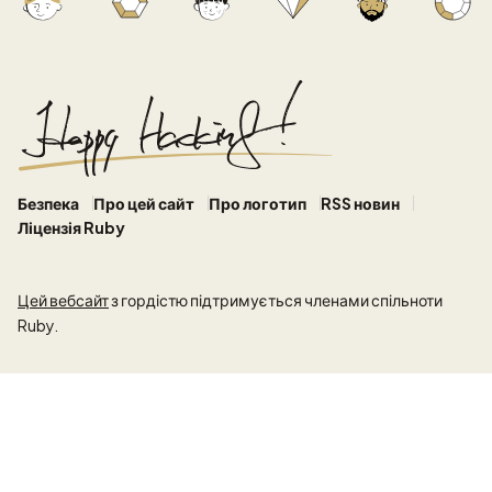
Безпека
Про цей сайт
Про логотип
RSS новин
Ліцензія Ruby
Цей вебсайт
з гордістю підтримується членами спільноти
Ruby.