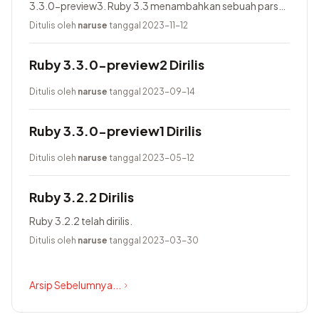
3.3.0-preview3. Ruby 3.3 menambahkan sebuah parser
baru yang bernama Prism, menggunakan Lrama sebagai
Ditulis oleh
naruse
tanggal 2023-11-12
parser generator, menambahkan pure-Ruby...
Ruby 3.3.0-preview2 Dirilis
Ditulis oleh
naruse
tanggal 2023-09-14
Ruby 3.3.0-preview1 Dirilis
Ditulis oleh
naruse
tanggal 2023-05-12
Ruby 3.2.2 Dirilis
Ruby 3.2.2 telah dirilis.
Ditulis oleh
naruse
tanggal 2023-03-30
Arsip Sebelumnya...