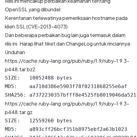
Rilis ini mencakup perbaikan keamanan tentang
OpenSSL yang dibundel:
Kerentanan terlewatinya pemeriksaan hostname pada
klien SSL (CVE-2013-4073)
Dan beberapa perbaikan bug lain juga termasuk dalam
rilis ini. Harap lihat
tiket
dan
ChangeLog
untuk rinciannya.
Unduhan
https://cache.ruby-lang.org/pub/ruby/1.9/ruby-1.9.3-
p448.tar.bz2
SIZE:   10052488 bytes

MD5:    aa710d386e5903f78f0231868255e6af

https://cache.ruby-lang.org/pub/ruby/1.9/ruby-1.9.3-
p448.tar.gz
SIZE:   12559260 bytes

MD5:    a893cff26bcf351b8975ebf2a63b1023
