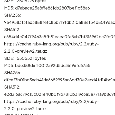
SIZE: 12505279 bytes
MD5: d7abace25a8ffe861cb2807bef1c58a6
SHA256:
9e49583f3fad3888fefc85b719fdb210a88ef54d80f9ea
SHA512:
c654d4c047f9463a5fb81eaea0fa5ab7bf316962bc7fb0
https://cache.ruby-lang.org/pub/ruby/2.2/ruby-
2.2.0-preview2.tar.gz
SIZE: 15505521 bytes
MD5: bde388d6f10012a92d5dc36196fd6755
SHA256:
dfcef7b01bd3acb41da6689993ac8dd30e2ecd4fd14bc1a
SHA512:
e2d316a679c15c021e40b0f9b7810b319c6a5e771a9b869
https://cache.ruby-lang.org/pub/ruby/2.2/ruby-
2.2.0-preview2.tar.xz