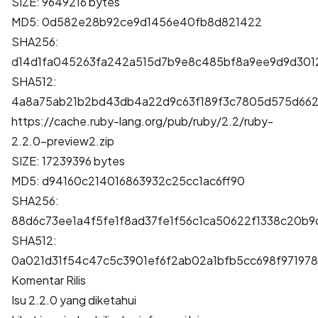
SIZE: 9649216 bytes
MD5: 0d582e28b92ce9d1456e40fb8d821422
SHA256:
d14d1fa045263fa242a515d7b9e8c485bf8a9ee9d9d301
SHA512:
4a8a75ab21b2bd43db4a22d9c63f189f3c7805d575d662
https://cache.ruby-lang.org/pub/ruby/2.2/ruby-
2.2.0-preview2.zip
SIZE: 17239396 bytes
MD5: d94160c214016863932c25cc1ac6ff90
SHA256:
88d6c73ee1a4f5fe1f8ad37fe1f56c1ca50622f1338c20
SHA512:
0a021d31f54c47c5c3901ef6f2ab02a1bfb5cc698f9719
Komentar Rilis
Isu 2.2.0 yang diketahui