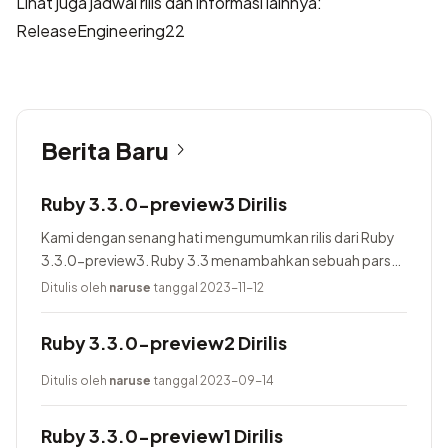
Lihat juga jadwal rilis dan informasi lainnya:
ReleaseEngineering22
Berita Baru
Ruby 3.3.0-preview3 Dirilis
Kami dengan senang hati mengumumkan rilis dari Ruby
3.3.0-preview3. Ruby 3.3 menambahkan sebuah parser
baru yang bernama Prism, menggunakan Lrama sebagai
Ditulis oleh
naruse
tanggal 2023-11-12
parser generator, menambahkan pure-Ruby...
Ruby 3.3.0-preview2 Dirilis
Ditulis oleh
naruse
tanggal 2023-09-14
Ruby 3.3.0-preview1 Dirilis