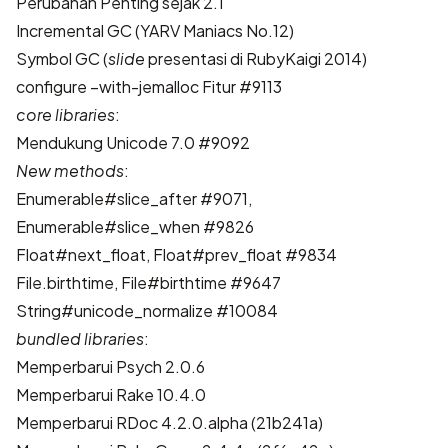
Perubahan Penting sejak 2.1
Incremental GC
(
YARV Maniacs No.12
)
Symbol GC
(
slide
presentasi di RubyKaigi 2014
)
configure –with-jemalloc
Fitur #9113
core libraries
:
Mendukung Unicode 7.0
#9092
New methods
:
Enumerable#slice_after
#9071
,
Enumerable#slice_when
#9826
Float#next_float, Float#prev_float
#9834
File.birthtime, File#birthtime
#9647
String#unicode_normalize
#10084
bundled libraries
:
Memperbarui Psych 2.0.6
Memperbarui Rake 10.4.0
Memperbarui RDoc 4.2.0.alpha (21b241a)