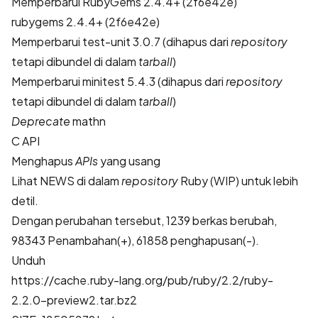
Memperbarui RubyGems 2.4.4+ (2f6e42e)
rubygems 2.4.4+ (2f6e42e)
Memperbarui test-unit 3.0.7 (dihapus dari
repository
tetapi dibundel di dalam
tarball
)
Memperbarui minitest 5.4.3 (dihapus dari
repository
tetapi dibundel di dalam
tarball
)
Deprecate
mathn
C API
Menghapus
APIs
yang usang
Lihat
NEWS di dalam
repository
Ruby (WIP)
untuk lebih
detil.
Dengan perubahan tersebut, 1239 berkas berubah,
98343 Penambahan(+), 61858 penghapusan(-).
Unduh
https://cache.ruby-lang.org/pub/ruby/2.2/ruby-
2.2.0-preview2.tar.bz2