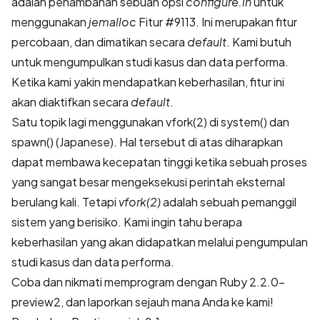
adalah penambahan sebuah opsi
configure.in
untuk
menggunakan
jemalloc
Fitur #9113
. Ini merupakan fitur
percobaan, dan dimatikan secara
default
. Kami butuh
untuk mengumpulkan studi kasus dan data performa.
Ketika kami yakin mendapatkan keberhasilan, fitur ini
akan diaktifkan secara
default
.
Satu topik lagi
menggunakan vfork(2) di system() dan
spawn() (Japanese)
. Hal tersebut di atas diharapkan
dapat membawa kecepatan tinggi ketika sebuah proses
yang sangat besar mengeksekusi perintah eksternal
berulang kali. Tetapi
vfork(2)
adalah sebuah pemanggil
sistem yang berisiko. Kami ingin tahu berapa
keberhasilan yang akan didapatkan melalui pengumpulan
studi kasus dan data performa.
Coba dan nikmati memprogram dengan Ruby 2.2.0-
preview2, dan laporkan sejauh mana Anda ke kami!