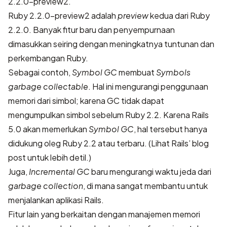
2.2.0-preview2.
Ruby 2.2.0-preview2 adalah
preview
kedua dari Ruby
2.2.0. Banyak fitur baru dan penyempurnaan
dimasukkan seiring dengan meningkatnya tuntunan dan
perkembangan Ruby.
Sebagai contoh,
Symbol GC
membuat
Symbols
garbage collectable
. Hal ini mengurangi penggunaan
memori dari simbol; karena GC tidak dapat
mengumpulkan simbol sebelum Ruby 2.2. Karena Rails
5.0 akan memerlukan
Symbol GC
, hal tersebut hanya
didukung oleg Ruby 2.2 atau terbaru. (Lihat
Rails’ blog
post
untuk lebih detil.)
Juga,
Incremental GC
baru mengurangi waktu jeda dari
garbage collection
, di mana sangat membantu untuk
menjalankan aplikasi Rails.
Fitur lain yang berkaitan dengan manajemen memori