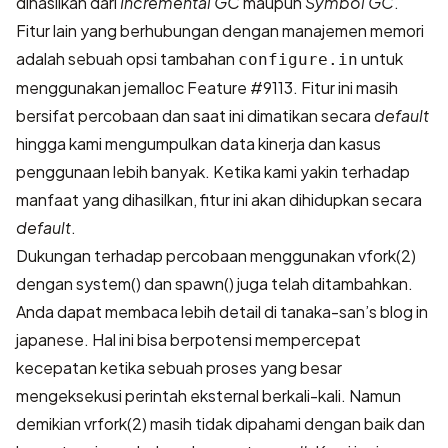
dihasilkan dari
Incremental GC
maupun
Symbol GC
.
Fitur lain yang berhubungan dengan manajemen memori
adalah sebuah opsi tambahan
untuk
configure.in
menggunakan jemalloc
Feature #9113
. Fitur ini masih
bersifat percobaan dan saat ini dimatikan secara
default
hingga kami mengumpulkan data kinerja dan kasus
penggunaan lebih banyak. Ketika kami yakin terhadap
manfaat yang dihasilkan, fitur ini akan dihidupkan secara
default
.
Dukungan terhadap percobaan menggunakan vfork(2)
dengan system() dan spawn() juga telah ditambahkan.
Anda dapat membaca lebih detail di
tanaka-san’s blog in
japanese
. Hal ini bisa berpotensi mempercepat
kecepatan ketika sebuah proses yang besar
mengeksekusi perintah eksternal berkali-kali. Namun
demikian vrfork(2) masih tidak dipahami dengan baik dan