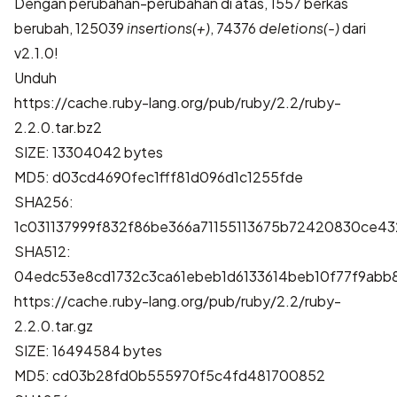
Dengan perubahan-perubahan di atas, 1557 berkas
berubah, 125039
insertions(+)
, 74376
deletions(-)
dari
v2.1.0!
Unduh
https://cache.ruby-lang.org/pub/ruby/2.2/ruby-
2.2.0.tar.bz2
SIZE: 13304042 bytes
MD5: d03cd4690fec1fff81d096d1c1255fde
SHA256:
1c031137999f832f86be366a71155113675b72420830ce4
SHA512:
04edc53e8cd1732c3ca61ebeb1d6133614beb10f77f9ab
https://cache.ruby-lang.org/pub/ruby/2.2/ruby-
2.2.0.tar.gz
SIZE: 16494584 bytes
MD5: cd03b28fd0b555970f5c4fd481700852