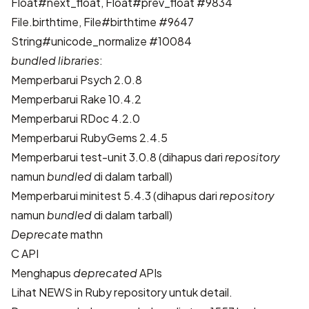
Float#next_float, Float#prev_float
#9834
File.birthtime, File#birthtime
#9647
String#unicode_normalize
#10084
bundled libraries
:
Memperbarui Psych 2.0.8
Memperbarui Rake 10.4.2
Memperbarui RDoc 4.2.0
Memperbarui RubyGems 2.4.5
Memperbarui test-unit 3.0.8 (dihapus dari
repository
namun
bundled
di dalam tarball)
Memperbarui minitest 5.4.3 (dihapus dari
repository
namun
bundled
di dalam tarball)
Deprecate
mathn
C API
Menghapus
deprecated
APIs
Lihat
NEWS in Ruby repository
untuk detail.