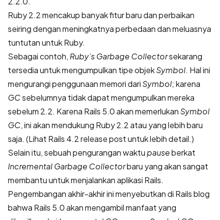
2.2.0.
Ruby 2.2 mencakup banyak fitur baru dan perbaikan
seiring dengan meningkatnya perbedaan dan meluasnya
tuntutan untuk Ruby.
Sebagai contoh,
Ruby’s Garbage Collector
sekarang
tersedia untuk mengumpulkan tipe objek
Symbol
. Hal ini
mengurangi penggunaan memori dari
Symbol
; karena
GC
sebelumnya tidak dapat mengumpulkan mereka
sebelum 2.2. Karena Rails 5.0 akan memerlukan
Symbol
GC
, ini akan mendukung Ruby 2.2 atau yang lebih baru
saja. (Lihat
Rails 4.2 release post
untuk lebih detail.)
Selain itu, sebuah pengurangan waktu
pause
berkat
Incremental Garbage Collector
baru yang akan sangat
membantu untuk menjalankan aplikasi Rails.
Pengembangan akhir-akhir ini menyebutkan di
Rails blog
bahwa Rails 5.0 akan mengambil manfaat yang