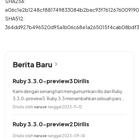
SHA256:
e06c1e2b1248cf881749833084b2bec93f7612676009190
SHA512:
364dd927b496520d95a1b06c68e1a265015f4cab08bdf3
Berita Baru
Ruby 3.3.0-preview3 Dirilis
Kami dengan senang hati mengumumkan rilis dari Ruby
3.3.0-preview3. Ruby 3.3 menambahkan sebuah parser
baru yang bernama Prism, menggunakan Lrama sebagai
Ditulis oleh
naruse
tanggal 2023-11-12
parser generator, menambahkan pure-Ruby...
Ruby 3.3.0-preview2 Dirilis
Ditulis oleh
naruse
tanggal 2023-09-14