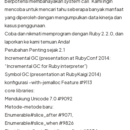
berpotensi membahayakan
system call
. Kami ingin
mencoba untuk mencari tahu seberapa banyak manfaat
yang diperoleh dengan mengumpulkan data kinerja dan
kasus penggunaan.
Coba dan nikmati memprogram dengan Ruby 2.2.0, dan
laporkan ke kami temuan Anda!
Perubahan Penting sejak 2.1
Incremental GC
(
presentation at RubyConf 2014:
“Incremental GC for Ruby interpreter”
)
Symbol GC
(
presentation at RubyKaigi 2014
)
konfigurasi –with-jemalloc
Feature #9113
core libraries
:
Mendukung Unicode 7.0
#9092
Metode-metode baru:
Enumerable#slice_after
#9071
,
Enumerable#slice_when
#9826