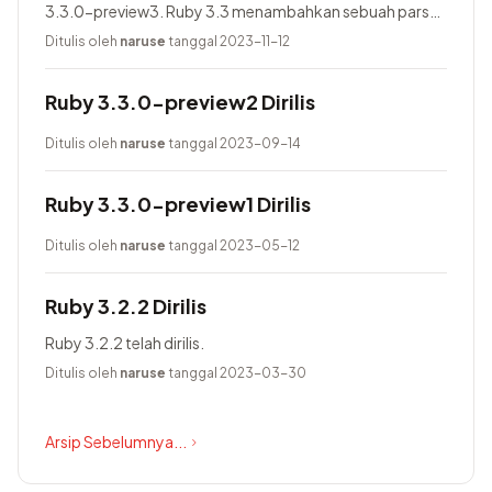
3.3.0-preview3. Ruby 3.3 menambahkan sebuah parser
baru yang bernama Prism, menggunakan Lrama sebagai
Ditulis oleh
naruse
tanggal 2023-11-12
parser generator, menambahkan pure-Ruby...
Ruby 3.3.0-preview2 Dirilis
Ditulis oleh
naruse
tanggal 2023-09-14
Ruby 3.3.0-preview1 Dirilis
Ditulis oleh
naruse
tanggal 2023-05-12
Ruby 3.2.2 Dirilis
Ruby 3.2.2 telah dirilis.
Ditulis oleh
naruse
tanggal 2023-03-30
Arsip Sebelumnya...