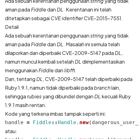
Ada sebuah kerentanan penggunaan
string
yang tidak
aman pada
Fiddle
dan
DL
. Kerentanan ini telah
ditetapkan sebagai
CVE identifier
CVE-2015-7551
.
Detail
Ada sebuah kerentanan penggunaan
string
yang tidak
aman pada
Fiddle
dan
DL
. Masalah ini semula telah
dilaporkan dan diperbaiki
CVE-2009-5147
pada
DL
,
namun muncul kembali setelah
DL
diimplementasikan
menggunakan
Fiddle
dan
libffi
.
Dan, tentang
DL
,
CVE-2009-5147
telah diperbaiki pada
Ruby 1.9.1, namun tidak diperbaiki pada
branch
lain,
sehingga
rubies
yang dibundel dengan
DL
kecuali Ruby
1.9.1 masih rentan.
Kode yang terkena imbas tampak seperti ini:
handle
=
Fiddle
::
Handle
.
new
(
dangerous_user_
atau: