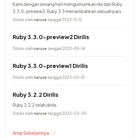
Kami dengan senang hati mengumumkan rilis dari Ruby
3.3.0-preview3. Ruby 3.3 menambahkan sebuah parser
baru yang bernama Prism, menggunakan Lrama sebagai
Ditulis oleh
naruse
tanggal 2023-11-12
parser generator, menambahkan pure-Ruby...
Ruby 3.3.0-preview2 Dirilis
Ditulis oleh
naruse
tanggal 2023-09-14
Ruby 3.3.0-preview1 Dirilis
Ditulis oleh
naruse
tanggal 2023-05-12
Ruby 3.2.2 Dirilis
Ruby 3.2.2 telah dirilis.
Ditulis oleh
naruse
tanggal 2023-03-30
Arsip Sebelumnya...