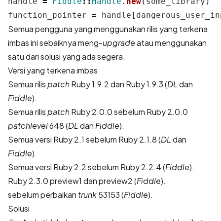
handle
=
Fiddle
::
Handle
.
new
(
some_library
)
function_pointer
=
handle
[
dangerous_user_in
Semua pengguna yang menggunakan rilis yang terkena
imbas ini sebaiknya meng-
upgrade
atau menggunakan
satu dari solusi yang ada segera.
Versi yang terkena imbas
Semua rilis
patch
Ruby 1.9.2 dan Ruby 1.9.3 (
DL
dan
Fiddle
).
Semua rilis
patch
Ruby 2.0.0 sebelum Ruby 2.0.0
patchlevel
648 (
DL
dan
Fiddle
).
Semua versi Ruby 2.1 sebelum Ruby 2.1.8 (
DL
dan
Fiddle
).
Semua versi Ruby 2.2 sebelum Ruby 2.2.4 (
Fiddle
).
Ruby 2.3.0 preview1 dan preview2 (
Fiddle
).
sebelum perbaikan
trunk
53153 (
Fiddle
).
Solusi