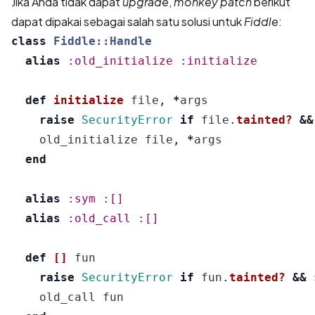
Jika Anda tidak dapat
upgrade
,
monkey patch
berikut
dapat dipakai sebagai salah satu solusi untuk
Fiddle
:
class
Fiddle::Handle
alias
:old_initialize
:initialize
def
initialize
file
,
*
args
raise
SecurityError
if
file
.
tainted?
&&
old_initialize
file
,
*
args
end
alias
:sym
:[]
alias
:old_call
:[]
def
[]
fun
raise
SecurityError
if
fun
.
tainted?
&&
old_call
fun