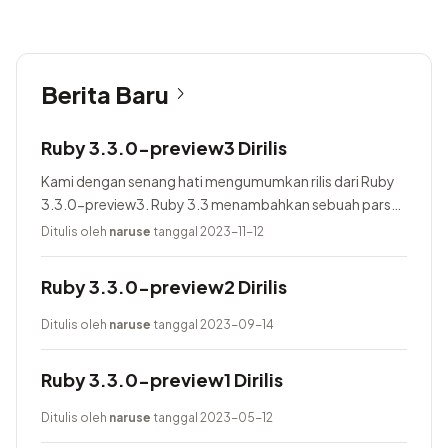
Berita Baru
Ruby 3.3.0-preview3 Dirilis
Kami dengan senang hati mengumumkan rilis dari Ruby
3.3.0-preview3. Ruby 3.3 menambahkan sebuah parser
baru yang bernama Prism, menggunakan Lrama sebagai
Ditulis oleh
naruse
tanggal 2023-11-12
parser generator, menambahkan pure-Ruby...
Ruby 3.3.0-preview2 Dirilis
Ditulis oleh
naruse
tanggal 2023-09-14
Ruby 3.3.0-preview1 Dirilis
Ditulis oleh
naruse
tanggal 2023-05-12