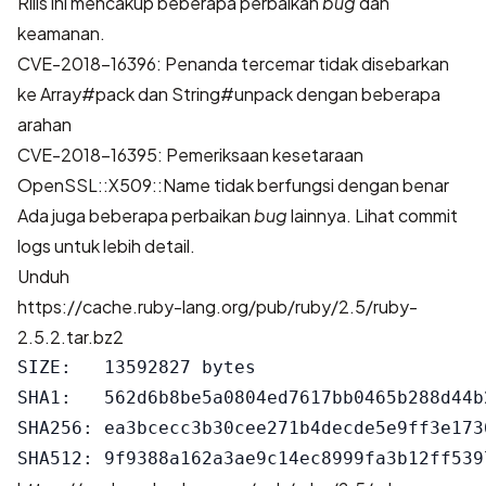
Rilis ini mencakup beberapa perbaikan
bug
dan
keamanan.
CVE-2018-16396: Penanda tercemar tidak disebarkan
ke Array#pack dan String#unpack dengan beberapa
arahan
CVE-2018-16395: Pemeriksaan kesetaraan
OpenSSL::X509::Name tidak berfungsi dengan benar
Ada juga beberapa perbaikan
bug
lainnya. Lihat
commit
logs
untuk lebih detail.
Unduh
https://cache.ruby-lang.org/pub/ruby/2.5/ruby-
2.5.2.tar.bz2
SIZE:   13592827 bytes

SHA1:   562d6b8be5a0804ed7617bb0465b288d44b2
SHA256: ea3bcecc3b30cee271b4decde5e9ff3e173