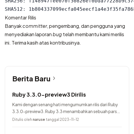
SHA256: f148947fee070f30826ef0bda77228b9c37
Komentar Rilis
Banyak
committer
, pengembang, dan pengguna yang
menyediakan laporan
bug
telah membantu kami merilis
ini. Terima kasih atas kontribusinya.
Berita Baru
Ruby 3.3.0-preview3 Dirilis
Kami dengan senang hati mengumumkan rilis dari Ruby
3.3.0-preview3. Ruby 3.3 menambahkan sebuah parser
baru yang bernama Prism, menggunakan Lrama sebagai
Ditulis oleh
naruse
tanggal 2023-11-12
parser generator, menambahkan pure-Ruby...