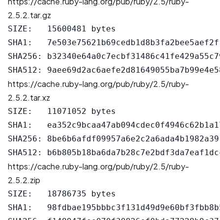
https://cache.ruby-lang.org/pub/ruby/2.5/ruby-
2.5.2.tar.gz
SIZE:   15600481 bytes

SHA1:   7e503e75621b69cedb1d8b3fa2bee5aef2f1
SHA256: b32340e64a0c7ecbf31486c41fe429a55c7
https://cache.ruby-lang.org/pub/ruby/2.5/ruby-
2.5.2.tar.xz
SIZE:   11071052 bytes

SHA1:   ea352c9bcaa47ab094cdec0f4946c62b1a17
SHA256: 8be6b6afdf09957a6e2c2a6ada4b1982a39
https://cache.ruby-lang.org/pub/ruby/2.5/ruby-
2.5.2.zip
SIZE:   18786735 bytes

SHA1:   98fdbae195bbbc3f131d49d9e60bf3fbb8b5