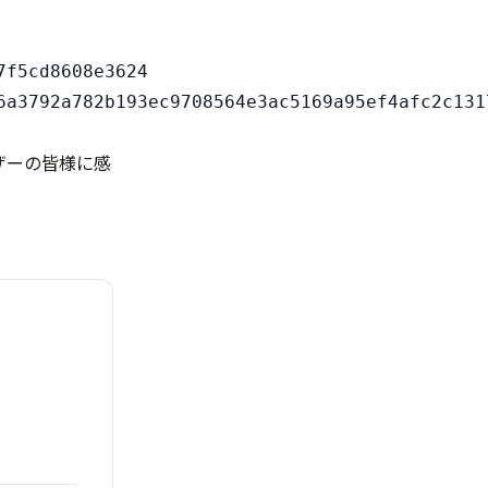
f5cd8608e3624

ザーの皆様に感