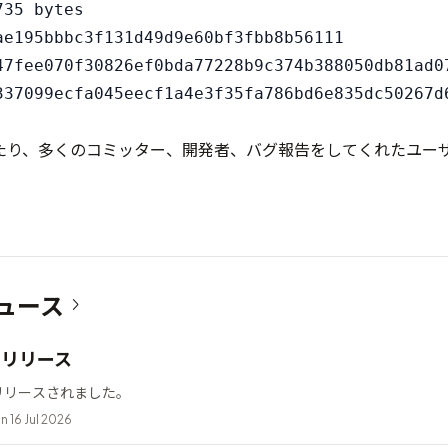
35 bytes

ae195bbbc3f131d49d9e60bf3fbb8b56111

47fee070f30826ef0bda77228b9c374b388050db81ad07
たり、多くのコミッター、開発者、バグ報告をしてくれたユー
。
ュース
12 リリース
2 がリリースされました。
n 16 Jul 2026