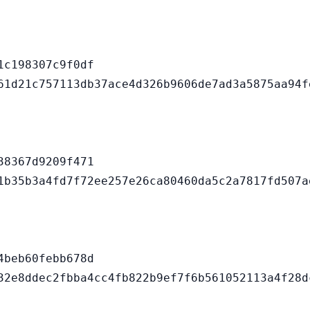
c198307c9f0df

8367d9209f471

beb60febb678d
