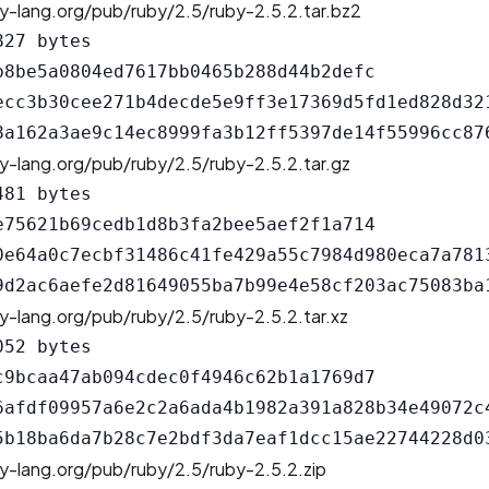
y-lang.org/pub/ruby/2.5/ruby-2.5.2.tar.bz2
27 bytes

b8be5a0804ed7617bb0465b288d44b2defc

ecc3b30cee271b4decde5e9ff3e17369d5fd1ed828d321
y-lang.org/pub/ruby/2.5/ruby-2.5.2.tar.gz
81 bytes

e75621b69cedb1d8b3fa2bee5aef2f1a714

0e64a0c7ecbf31486c41fe429a55c7984d980eca7a7813
y-lang.org/pub/ruby/2.5/ruby-2.5.2.tar.xz
52 bytes

c9bcaa47ab094cdec0f4946c62b1a1769d7

6afdf09957a6e2c2a6ada4b1982a391a828b34e49072c4
y-lang.org/pub/ruby/2.5/ruby-2.5.2.zip