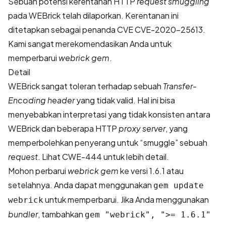
Sebuah potensi kerentanan HTTP
request smuggling
pada WEBrick telah dilaporkan. Kerentanan ini
ditetapkan sebagai penanda CVE
CVE-2020-25613
.
Kami sangat merekomendasikan Anda untuk
memperbarui
webrick gem
.
Detail
WEBrick sangat toleran terhadap sebuah
Transfer-
Encoding header
yang tidak valid. Hal ini bisa
menyebabkan interpretasi yang tidak konsisten antara
WEBrick dan beberapa HTTP
proxy server
, yang
memperbolehkan penyerang untuk “smuggle” sebuah
request
. Lihat
CWE-444
untuk lebih detail.
Mohon perbarui
webrick gem
ke versi 1.6.1 atau
setelahnya. Anda dapat menggunakan
gem update
untuk memperbarui. Jika Anda menggunakan
webrick
bundler
, tambahkan
gem "webrick", ">= 1.6.1"