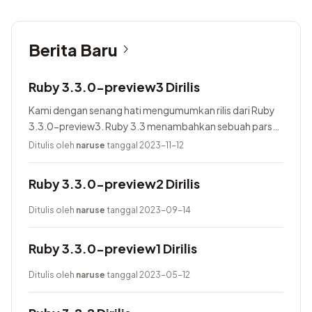
Berita Baru
Ruby 3.3.0-preview3 Dirilis
Kami dengan senang hati mengumumkan rilis dari Ruby
3.3.0-preview3. Ruby 3.3 menambahkan sebuah parser
baru yang bernama Prism, menggunakan Lrama sebagai
Ditulis oleh
naruse
tanggal 2023-11-12
parser generator, menambahkan pure-Ruby...
Ruby 3.3.0-preview2 Dirilis
Ditulis oleh
naruse
tanggal 2023-09-14
Ruby 3.3.0-preview1 Dirilis
Ditulis oleh
naruse
tanggal 2023-05-12