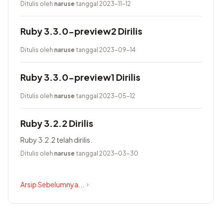
baru yang bernama Prism, menggunakan Lrama sebagai
Ditulis oleh
naruse
tanggal 2023-11-12
parser generator, menambahkan pure-Ruby...
Ruby 3.3.0-preview2 Dirilis
Ditulis oleh
naruse
tanggal 2023-09-14
Ruby 3.3.0-preview1 Dirilis
Ditulis oleh
naruse
tanggal 2023-05-12
Ruby 3.2.2 Dirilis
Ruby 3.2.2 telah dirilis.
Ditulis oleh
naruse
tanggal 2023-03-30
Arsip Sebelumnya...