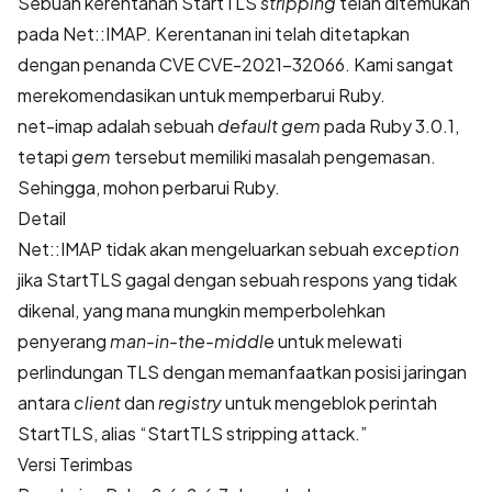
Sebuah kerentanan StartTLS
stripping
telah ditemukan
pada Net::IMAP. Kerentanan ini telah ditetapkan
dengan penanda CVE
CVE-2021-32066
. Kami sangat
merekomendasikan untuk memperbarui Ruby.
net-imap adalah sebuah
default gem
pada Ruby 3.0.1,
tetapi
gem
tersebut memiliki masalah pengemasan.
Sehingga, mohon perbarui Ruby.
Detail
Net::IMAP tidak akan mengeluarkan sebuah
exception
jika StartTLS gagal dengan sebuah respons yang tidak
dikenal, yang mana mungkin memperbolehkan
penyerang
man-in-the-middle
untuk melewati
perlindungan TLS dengan memanfaatkan posisi jaringan
antara
client
dan
registry
untuk mengeblok perintah
StartTLS, alias “StartTLS stripping attack.”
Versi Terimbas