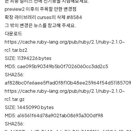
는 최종 릴리스 전에 신기능을 시험해보세요.
preview2 이후의 주목할 만한 변경점
확장 라이브러리 curses의 삭제
#8584
그 밖의 변경은
뉴스
를 참고해 주세요.
다운로드
https://cache.ruby-lang.org/pub/ruby/2.1/ruby-2.1.0-
rc1.tar.bz2
SIZE: 11394226 bytes
MD5: cae095b90349b5b0f7026060cc3dd2c5
SHA256:
af828bc0fe6aee5ffad0f8f10b48ee25964f54d51185709
https://cache.ruby-lang.org/pub/ruby/2.1/ruby-2.1.0-
rc1.tar.gz
SIZE: 14450990 bytes
MD5: a16561f64d78a902fab08693a300df98
SHA256: