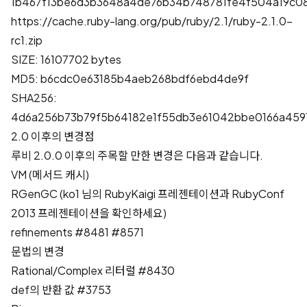
1b467f13be6d3b3648a4de76b34b748781fe4f504a19c0
https://cache.ruby-lang.org/pub/ruby/2.1/ruby-2.1.0-
rc1.zip
SIZE: 16107702 bytes
MD5: b6cdc0e63185b4aeb268bdf6ebd4de9f
SHA256:
4d6a256b73b79f5b64182e1f55db3e61042bbe0166a459
2.0 이후의 변경점
루비 2.0.0 이후의 주목할 만한 변경은 다음과 같습니다.
VM (메서드 캐시)
RGenGC (ko1 님의
RubyKaigi 프레젠테이션
과
RubyConf
2013 프레젠테이션
을 확인하세요)
refinements
#8481
#8571
문법의 변경
Rational/Complex 리터럴
#8430
def의 반환 값
#3753