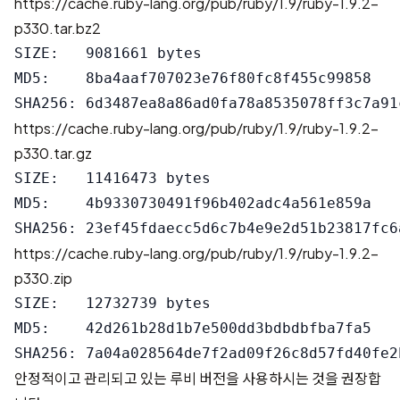
https://cache.ruby-lang.org/pub/ruby/1.9/ruby-1.9.2-
p330.tar.bz2
SIZE:   9081661 bytes

MD5:    8ba4aaf707023e76f80fc8f455c99858

https://cache.ruby-lang.org/pub/ruby/1.9/ruby-1.9.2-
p330.tar.gz
SIZE:   11416473 bytes

MD5:    4b9330730491f96b402adc4a561e859a

https://cache.ruby-lang.org/pub/ruby/1.9/ruby-1.9.2-
p330.zip
SIZE:   12732739 bytes

MD5:    42d261b28d1b7e500dd3bdbdbfba7fa5

안정적이고 관리되고 있는
루비 버전
을 사용하시는 것을 권장합