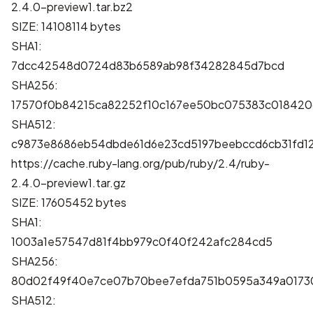
2.4.0-preview1.tar.bz2
SIZE: 14108114 bytes
SHA1:
7dcc42548d0724d83b6589ab98f34282845d7bcd
SHA256:
17570f0b84215ca82252f10c167ee50bc075383c018420
SHA512:
c9873e8686eb54dbde61d6e23cd5197beebccd6cb31fd1
https://cache.ruby-lang.org/pub/ruby/2.4/ruby-
2.4.0-preview1.tar.gz
SIZE: 17605452 bytes
SHA1:
1003a1e57547d81f4bb979c0f40f242afc284cd5
SHA256:
80d02f49f40e7ce07b70bee7efda751b0595a349a0173
SHA512: