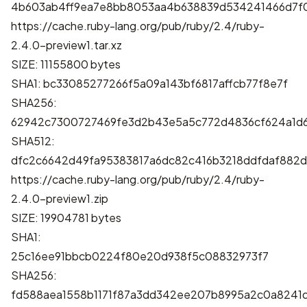
4b603ab4ff9ea7e8bb8053aa4b638839d534241466d7f0
https://cache.ruby-lang.org/pub/ruby/2.4/ruby-
2.4.0-preview1.tar.xz
SIZE: 11155800 bytes
SHA1: bc33085277266f5a09a143bf6817affcb77f8e7f
SHA256:
62942c7300727469fe3d2b43e5a5c772d4836cf624a1d
SHA512:
dfc2c6642d49fa95383817a6dc82c416b3218ddfdaf882
https://cache.ruby-lang.org/pub/ruby/2.4/ruby-
2.4.0-preview1.zip
SIZE: 19904781 bytes
SHA1:
25c16ee91bbcb0224f80e20d938f5c08832973f7
SHA256:
fd588aea1558b1171f87a3dd342ee207b8995a2c0a8241d