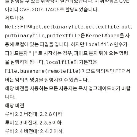
을 실행할 수 있는 취약점이 발견되었습니다. 이 취약점은 CVE
아이디
CVE-2017-17405
로 할당되었습니다.
세부 내용
,
,
,
,
Net::FTP#get
getbinaryfile
gettextfile
put
,
은
을 사
putbinaryfile
puttextfile
Kernel#open
용해 로컬에 있는 파일을 엽니다. 하지만
인수가
localfile
파이프문자
로 시작하는 경우, 파이프 문자 뒤에 오는 명령
"|"
을 실행하게 됩니다.
의 기본값은
localfile
이므로 악의적인 FTP 서
File.basename(remotefile)
버는 임의의 명령을 실행시킬 수 있습니다.
해당 버전을 사용하는 모든 사용자는 즉시 업그레이드하기 바랍
니다.
해당 버전
루비 2.2 버전대: 2.2.8 이하
루비 2.3 버전대: 2.3.5 이하
루비 2.4 버전대: 2.4.2 이하